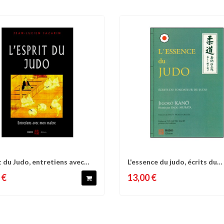
it du Judo, entretiens avec
L'essence du judo, écrits du
omparer
Liste d'envies
Comparer
Liste 
fondateur du...
 €
13,00 €