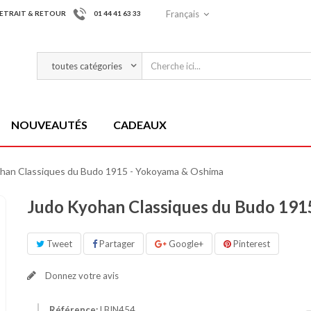
Français
ETRAIT & RETOUR
01 44 41 63 33
NOUVEAUTÉS
CADEAUX
han Classiques du Budo 1915 - Yokoyama & Oshima
Judo Kyohan Classiques du Budo 191
Tweet
Partager
Google+
Pinterest
Donnez votre avis
Référence:
LBIN454