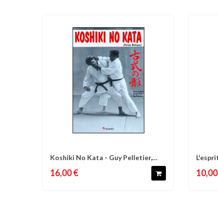
Koshiki No Kata - Guy Pelletier,
L'espr
Comparer
Liste d'envies
C
Claude...
mon...
16,00 €
10,00