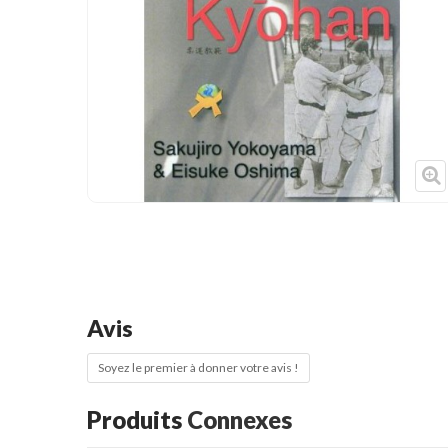
Cible de frappe
Condition physique
Accessoires
Tatamis
Décoration
Voir plus
Avis
Soyez le premier à donner votre avis !
Produits
Connexes