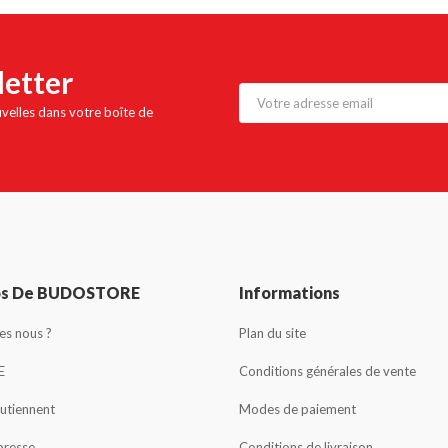
letter
uvelles dans votre boîte de
os De BUDOSTORE
Informations
s nous ?
Plan du site
E
Conditions générales de vente
outiennent
Modes de paiement
presse
Conditions de livraison