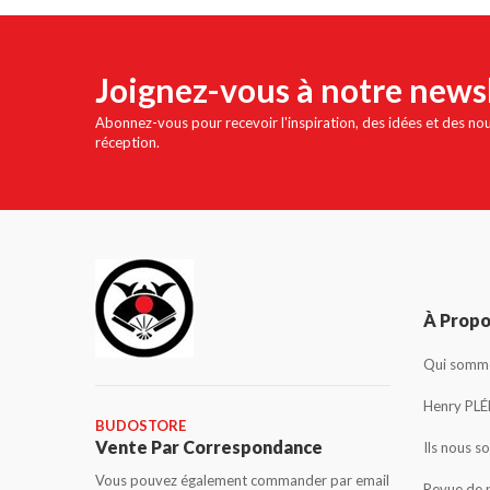
Joignez-vous à notre news
Abonnez-vous pour recevoir l'inspiration, des idées et des no
réception.
À Prop
Qui somme
Henry PLÉ
BUDOSTORE
Vente Par Correspondance
Ils nous s
Vous pouvez également commander par email
Revue de 