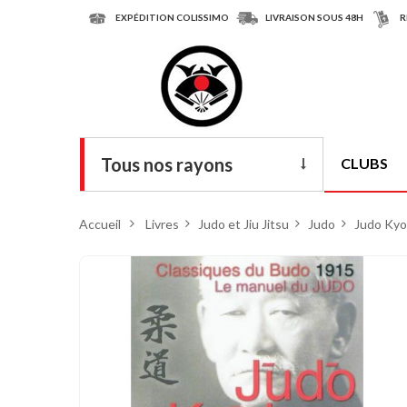
EXPÉDITION COLISSIMO
LIVRAISON SOUS 48H
R
Tous nos rayons
CLUBS
Livres
Accueil
>
Livres
>
Judo et Jiu Jitsu
>
Judo
>
Judo Kyo
DVD
Armes
Tenues
Chaussures
Protections