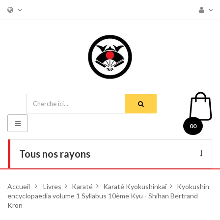
Basculer
00
la
navigation
Tous nos rayons
Livres
Accueil
>
Livres
>
Karaté
>
Karaté Kyokushinkaï
>
Kyokushin
encyclopaedia volume 1 Syllabus 10ème Kyu - Shihan Bertrand
DVD
Kron
Armes