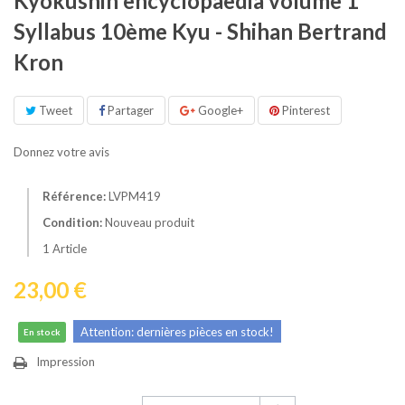
Kyokushin encyclopaedia volume 1
Syllabus 10ème Kyu - Shihan Bertrand
Kron
Tweet
Partager
Google+
Pinterest
Donnez votre avis
Référence:
LVPM419
Condition:
Nouveau produit
1
Article
23,00 €
Attention: dernières pièces en stock!
En stock
Impression