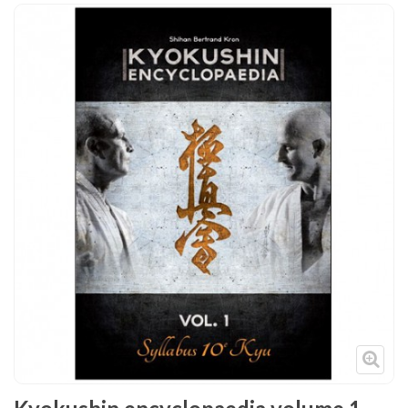
Tenues
Chaussures
Protections
Cible de frappe
Condition physique
Accessoires
Tatamis
Décoration
Voir plus