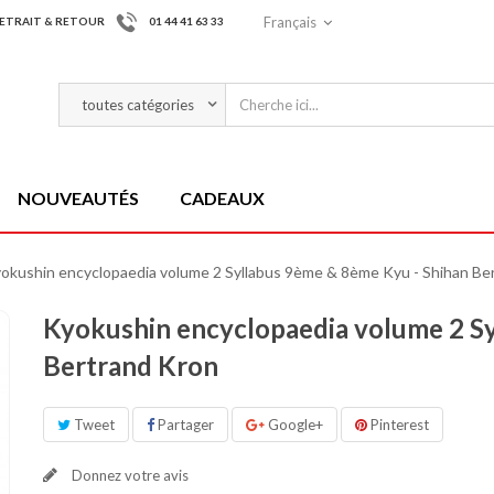
Français
ETRAIT & RETOUR
01 44 41 63 33
NOUVEAUTÉS
CADEAUX
okushin encyclopaedia volume 2 Syllabus 9ème & 8ème Kyu - Shihan Be
Kyokushin encyclopaedia volume 2 Sy
Bertrand Kron
Tweet
Partager
Google+
Pinterest
Donnez votre avis