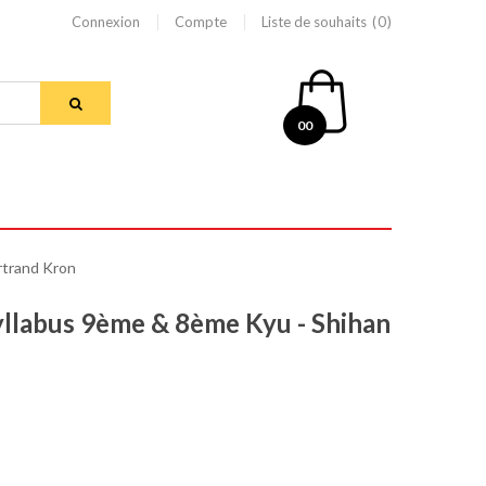
Connexion
Compte
Liste de souhaits
0
00
rtrand Kron
llabus 9ème & 8ème Kyu - Shihan