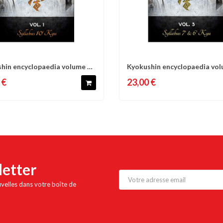
hin encyclopaedia volume 1
Kyokushin encyclopaedia vol
omparer
Liste d'envies
Comparer
Liste 
s...
Syllabus...
 €
23,00 €
letter
uvelles dans votre boîte de