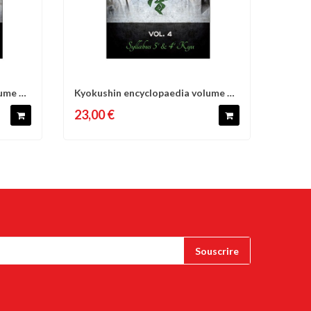
ume 3
Kyokushin encyclopaedia volume 4
d'envies
Comparer
Liste d'envies
Syllabus...
23,00 €