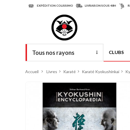
EXPÉDITION COLISSIMO
LIVRAISON SOUS 48H
R
Tous nos rayons
CLUBS
Livres
Accueil
>
Livres
>
Karaté
>
Karaté Kyokushinkaï
>
Ky
DVD
Armes
Tenues
Chaussures
Protections