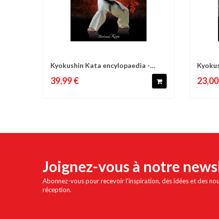
Kyokushin Kata encylopaedia -
Kyokus
Comparer
Liste d'envies
C
Shihan...
Syllabu
39,99 €
23,00
Joignez-vous à notre news
Abonnez-vous pour recevoir l'inspiration, des idées et des no
réception.