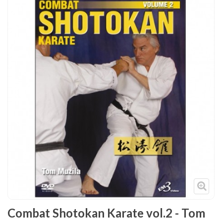
Tenues
Chaussures
Protections
Cible de frappe
Condition physique
Accessoires
Tatamis
Décoration
Voir plus
Combat Shotokan Karate vol.2 - Tom