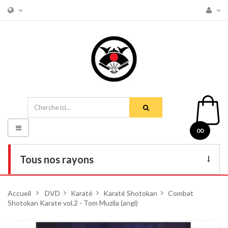
Basculer
00
la
navigation
Tous nos rayons
Livres
Accueil
>
DVD
>
Karaté
>
Karaté Shotokan
>
Combat
Shotokan Karate vol.2 - Tom Muzila (angl)
DVD
Armes