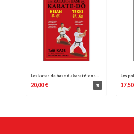
Les katas de base du karaté-do :
Les po
Comparer
Liste d'envies
C
Heian /...
une...
20,00 €
17,50