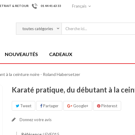
Français
ETRAIT & RETOUR
01 44 41 63 33
NOUVEAUTÉS
CADEAUX
nt à la ceinture noire - Roland Habersetzer
Karaté pratique, du débutant à la cei
Tweet
Partager
Google+
Pinterest
Donnez votre avis
Référence:
LEVE015