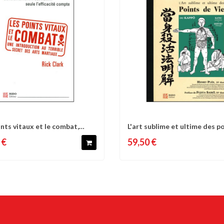
ints vitaux et le combat,
L'art sublime et ultime des p
omparer
Liste d'envies
Comparer
Liste 
de vie...
 €
59,50 €