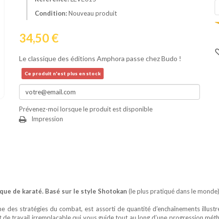
Condition:
Nouveau produit
34,50 €
Le classique des éditions Amphora passe chez Budo !
Ce produit n'est plus en stock
Prévenez-moi lorsque le produit est disponible
Impression
que de karaté. Basé sur le style Shotokan
(le plus pratiqué dans le monde),
e des stratégies du combat, est assorti de quantité d’enchaînements illustré
nt de travail irremplaçable qui vous guide tout au long d’une progression mét