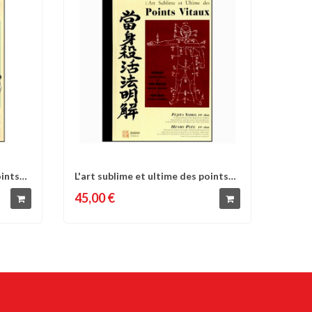
oints
L'art sublime et ultime des points
d'envies
Comparer
Liste d'envies
vitaux-...
45,00 €