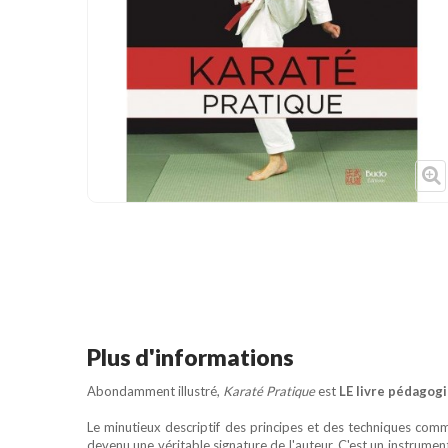
Cible de frappe
Condition physique
Accessoires
Tatamis
Décoration
Voir plus
Plus d'informations
Abondamment illustré,
Karaté Pratique
est
LE livre pédagogi
Le minutieux descriptif des principes et des techniques comm
devenu une véritable signature de l'auteur. C'est un instrume