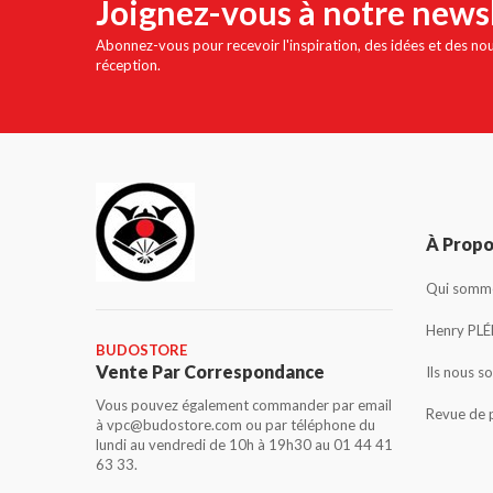
Joignez-vous à notre news
Abonnez-vous pour recevoir l'inspiration, des idées et des no
réception.
À Prop
Qui somme
Henry PLÉ
BUDOSTORE
Vente Par Correspondance
Ils nous s
Vous pouvez également commander par email
Revue de 
à vpc@budostore.com ou par téléphone du
lundi au vendredi de 10h à 19h30 au 01 44 41
63 33.