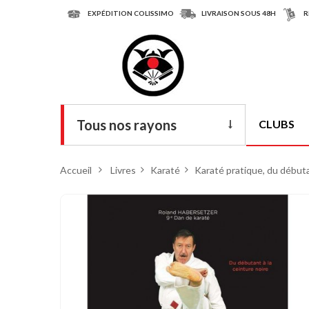
EXPÉDITION COLISSIMO
LIVRAISON SOUS 48H
R
Tous nos rayons
CLUBS
Livres
Accueil
>
Livres
>
Karaté
>
Karaté pratique, du débuta
DVD
Armes
Tenues
Chaussures
Protections