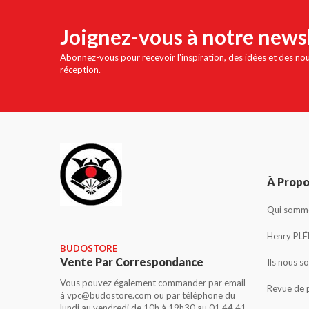
Joignez-vous à notre news
Abonnez-vous pour recevoir l'inspiration, des idées et des no
réception.
À Prop
Qui somme
Henry PLÉ
BUDOSTORE
Vente Par Correspondance
Ils nous s
Vous pouvez également commander par email
Revue de 
à vpc@budostore.com ou par téléphone du
lundi au vendredi de 10h à 19h30 au 01 44 41