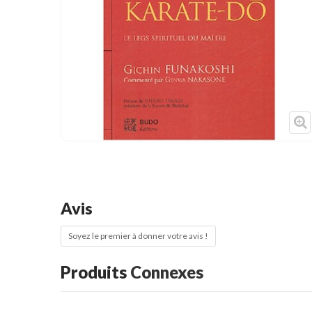
Cible de frappe
Condition physique
Accessoires
Tatamis
Décoration
Voir plus
Avis
Soyez le premier à donner votre avis !
Produits
Connexes