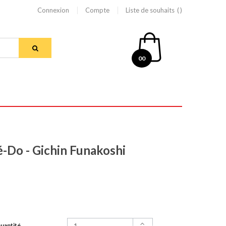
Connexion
Compte
Liste de souhaits
00
é-Do - Gichin Funakoshi
uantité