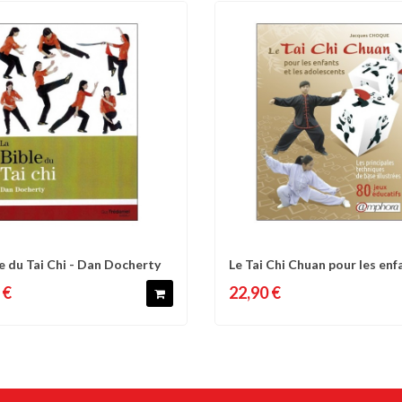
le du Tai Chi - Dan Docherty
Le Tai Chi Chuan pour les enf
omparer
Liste d'envies
Comparer
Liste 
les...
 €
22,90 €