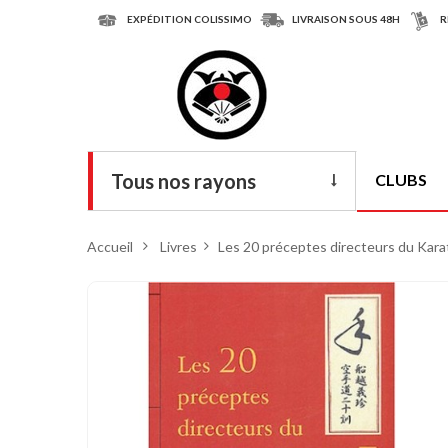
EXPÉDITION COLISSIMO
LIVRAISON SOUS 48H
R
Tous nos rayons
CLUBS
Livres
Accueil
>
Livres
>
Les 20 préceptes directeurs du Kara
DVD
Armes
Tenues
Chaussures
Protections