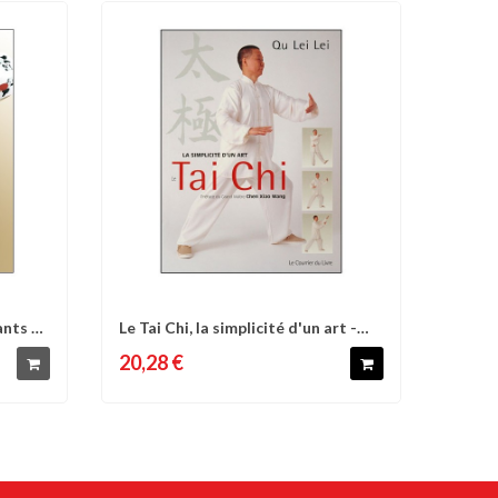
ants et
Le Tai Chi, la simplicité d'un art -
d'envies
Comparer
Liste d'envies
Qu...
20,28 €