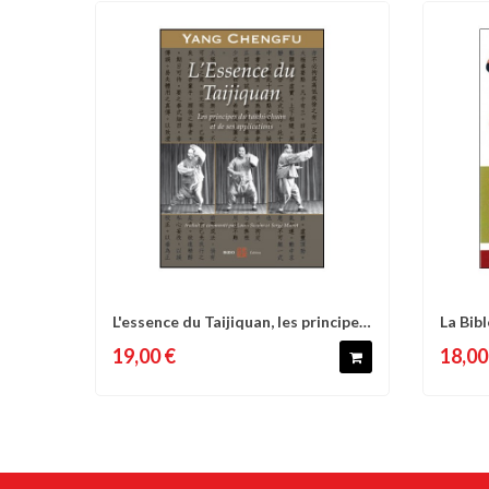
L'essence du Taijiquan, les principes
La Bib
Comparer
Liste d'envies
C
du...
19,00 €
18,00