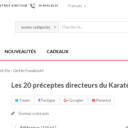
Français
ETRAIT & RETOUR
01 44 41 63 33
NOUVEAUTÉS
CADEAUX
té-Do - Gichin Funakoshi
Les 20 préceptes directeurs du Karat
Tweet
Partager
Google+
Pinterest
Donnez votre avis
Référence:
LEVE642
Q