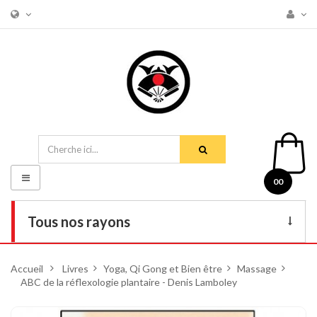
Basculer
00
la
navigation
Tous nos rayons
Livres
Accueil
>
Livres
>
Yoga, Qi Gong et Bien être
>
Massage
>
ABC de la réflexologie plantaire - Denis Lamboley
DVD
Armes