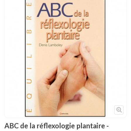
Tenues
Chaussures
Protections
Cible de frappe
Condition physique
Accessoires
Tatamis
Décoration
Voir plus
ABC de la réflexologie plantaire -