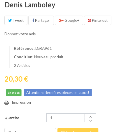
Denis Lamboley
Tweet
Partager
Google+
Pinterest
Donnez votre avis
Référence:
LGRA961
Condition:
Nouveau produit
2
Articles
20,30 €
Attention: dernières pièces en stock!
En stock
Impression
Quantité