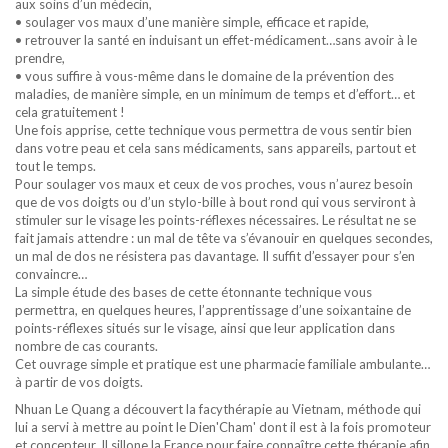
aux soins d’un médecin,
• soulager vos maux d’une manière simple, efficace et rapide,
• retrouver la santé en induisant un effet-médicament…sans avoir à le
prendre,
• vous suffire à vous-même dans le domaine de la prévention des
maladies, de manière simple, en un minimum de temps et d’effort… et
cela gratuitement !
Une fois apprise, cette technique vous permettra de vous sentir bien
dans votre peau et cela sans médicaments, sans appareils, partout et
tout le temps.
Pour soulager vos maux et ceux de vos proches, vous n’aurez besoin
que de vos doigts ou d’un stylo-bille à bout rond qui vous serviront à
stimuler sur le visage les points-réflexes nécessaires. Le résultat ne se
fait jamais attendre : un mal de tête va s’évanouir en quelques secondes,
un mal de dos ne résistera pas davantage. Il suffit d’essayer pour s’en
convaincre…
La simple étude des bases de cette étonnante technique vous
permettra, en quelques heures, l’apprentissage d’une soixantaine de
points-réflexes situés sur le visage, ainsi que leur application dans
nombre de cas courants.
Cet ouvrage simple et pratique est une pharmacie familiale ambulante…
à partir de vos doigts.
Nhuan Le Quang a découvert la facythérapie au Vietnam, méthode qui
lui a servi à mettre au point le Dien'Cham' dont il est à la fois promoteur
et concepteur. Il sillone la France pour faire connaître cette thérapie afin