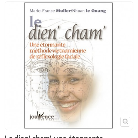
Tenues
Chaussures
Protections
Cible de frappe
Condition physique
Accessoires
Tatamis
Décoration
Voir plus