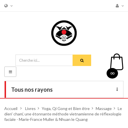
Basculer
00
la
navigation
Tous nos rayons
Livres
Accueil
>
Livres
>
Yoga, Qi Gong et Bien être
>
Massage
>
Le
dien' cham', une étonnante méthode vietnamienne de réflexologie
DVD
faciale - Marie-France Muller & Nhuan le Quang
Armes