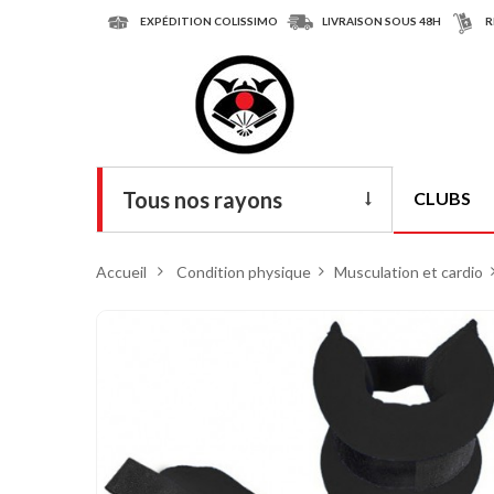
EXPÉDITION COLISSIMO
LIVRAISON SOUS 48H
R
Tous nos rayons
CLUBS
Livres
Accueil
>
Condition physique
>
Musculation et cardio
DVD
Armes
Tenues
Chaussures
Protections