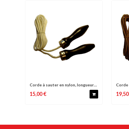
Corde à sauter en nylon, longueur
Corde 
Comparer
Liste d'envies
C
285 cm,...
cm,...
15,00 €
19,50