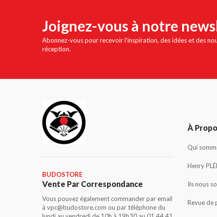
Joignez-vous à notre news
Abonnez-vous pour recevoir l'inspiration, des idées et des no
réception.
À Prop
Qui somme
Henry PLÉ
BUDOSTORE
Vente Par Correspondance
Ils nous s
Vous pouvez également commander par email
Revue de 
à vpc@budostore.com ou par téléphone du
lundi au vendredi de 10h à 19h30 au 01 44 41