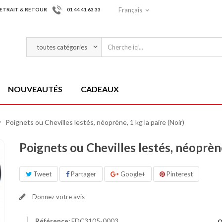
Français
ETRAIT & RETOUR
01 44 41 63 33
NOUVEAUTÉS
CADEAUX
>
Poignets ou Chevilles lestés, néoprène, 1 kg la paire (Noir)
Poignets ou Chevilles lestés, néoprène,
Tweet
Partager
Google+
Pinterest
Donnez votre avis
Référence:
EDC3105-0003
Q