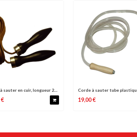
à sauter en cuir, longueur 240
Corde à sauter tube plastiq
omparer
Liste d'envies
Comparer
Liste 
long 280...
 €
19,00 €