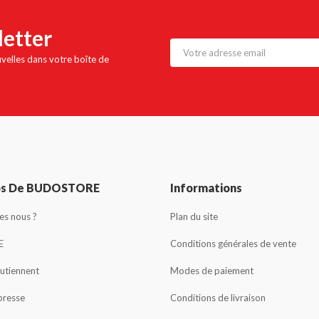
letter
uvelles dans votre boîte de
os De BUDOSTORE
Informations
s nous ?
Plan du site
E
Conditions générales de vente
outiennent
Modes de paiement
presse
Conditions de livraison