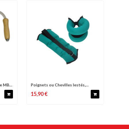
ue MB,
Poignets ou Chevilles lestés,
d'envies
Comparer
Liste d'envies
néoprène,...
15,90 €