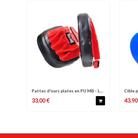
Pattes d'ours plates en PU MB - La
Cible 
Comparer
Liste d'envies
C
paire
Junior -
33,00 €
43,90