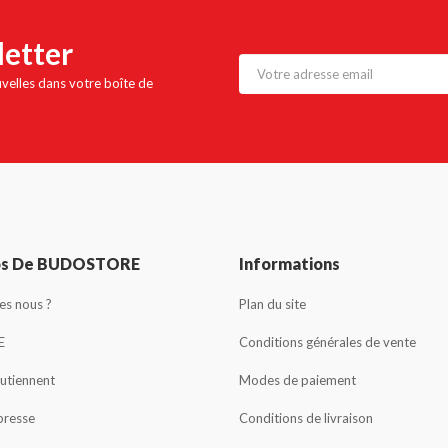
letter
uvelles dans votre boîte de
os De BUDOSTORE
Informations
s nous ?
Plan du site
E
Conditions générales de vente
outiennent
Modes de paiement
presse
Conditions de livraison