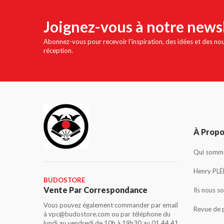
Joignez-vous à notre news
Abonnez-vous pour recevoir l'inspiration, des idées et des no
réception.
À Prop
Qui somme
Henry PLÉ
BUDOSTORE
Vente Par Correspondance
Ils nous s
Vous pouvez également commander par email
Revue de 
à vpc@budostore.com ou par téléphone du
lundi au vendredi de 10h à 19h30 au 01 44 41