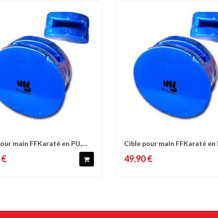
pour main FFKaraté en PU,
Cible pour main FFKaraté en 
omparer
Liste d'envies
Comparer
Liste 
...
Sénior -...
 €
49,90 €