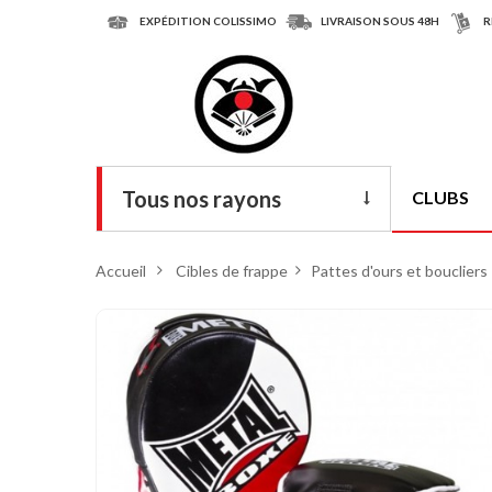
EXPÉDITION COLISSIMO
LIVRAISON SOUS 48H
R
Tous nos rayons
CLUBS
Livres
Accueil
>
Cibles de frappe
>
Pattes d'ours et boucliers
DVD
Armes
Tenues
Chaussures
Protections