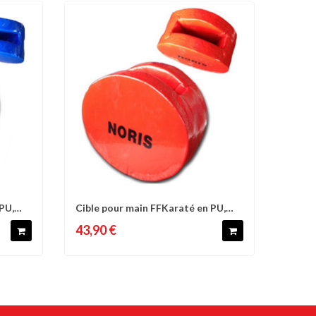
PU,
Cible pour main FFKaraté en PU,
d'envies
Comparer
Liste d'envies
Junior -...
43,90 €