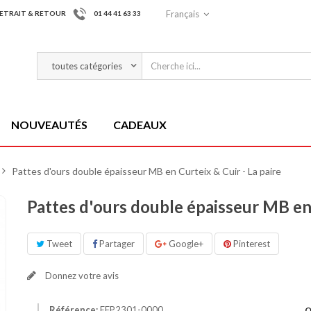
Français
ETRAIT & RETOUR
01 44 41 63 33
NOUVEAUTÉS
CADEAUX
>
Pattes d'ours double épaisseur MB en Curteix & Cuir - La paire
Pattes d'ours double épaisseur MB en 
Tweet
Partager
Google+
Pinterest
Donnez votre avis
Référence:
EFP2301-0000
Q