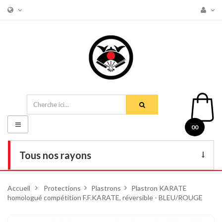
Basculer
00
la
navigation
Tous nos rayons
Livres
Accueil
>
Protections
>
Plastrons
>
Plastron KARATE
homologué compétition F.F.KARATE, réversible - BLEU/ROUGE
DVD
Armes