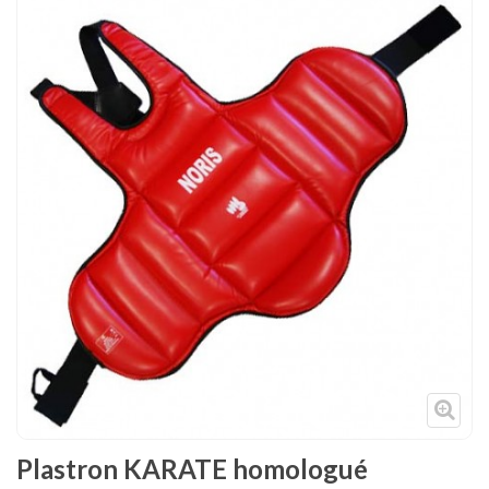
Tenues
Chaussures
Protections
Cible de frappe
Condition physique
Accessoires
Tatamis
Décoration
Voir plus
Plastron KARATE homologué