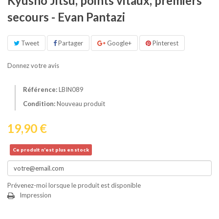
Kyusho Jitsu, points vitaux, premiers
secours - Evan Pantazi
Tweet
Partager
Google+
Pinterest
Donnez votre avis
Référence:
LBIN089
Condition:
Nouveau produit
19,90 €
Ce produit n'est plus en stock
Prévenez-moi lorsque le produit est disponible
Impression