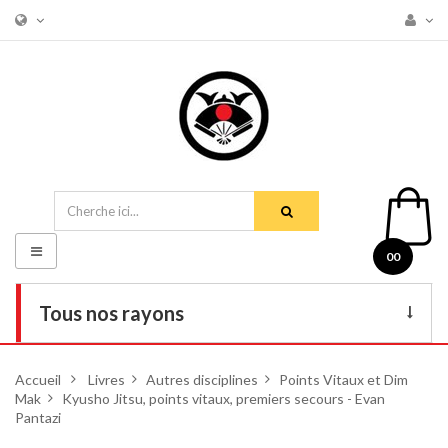
Basculer
00
la
navigation
Tous nos rayons
Livres
Accueil
>
Livres
>
Autres disciplines
>
Points Vitaux et Dim
Mak
>
Kyusho Jitsu, points vitaux, premiers secours - Evan
DVD
Pantazi
Armes