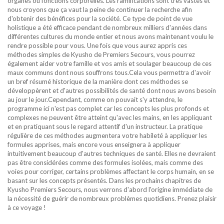
organes ou fonctions corporelles. Les ramifications sont très vastes et
nous croyons que ça vaut la peine de continuer la recherche afin
d'obtenir des bénéfices pour la société. Ce type de point de vue
holistique a été efficace pendant de nombreux milliers d'années dans
différentes cultures du monde entier et nous avons maintenant voulu le
rendre possible pour vous. Une fois que vous aurez appris ces
méthodes simples de Kyusho de Premiers Secours, vous pourrez
également aider votre famille et vos amis et soulager beaucoup de ces
maux communs dont nous souffrons tous.Cela vous permettra d'avoir
un bref résumé historique de la manière dont ces méthodes se
développèrent et d'autres possibilités de santé dont nous avons besoin
au jour le jour.Cependant, comme on pouvait s'y attendre, le
programme ici n'est pas complet car les concepts les plus profonds et
complexes ne peuvent être atteint qu'avec les mains, en les appliquant
et en pratiquant sous le regard attentif d'un instructeur. La pratique
régulière de ces méthodes augmentera votre habileté à appliquer les
formules apprises, mais encore vous enseignera à appliquer
intuitivement beaucoup d'autres techniques de santé. Elles ne devraient
pas être considérées comme des formules isolées, mais comme des
voies pour corriger, certains problèmes affectant le corps humain, en se
basant sur les concepts présentés. Dans les prochains chapitres de
Kyusho Premiers Secours, nous verrons d'abord l'origine immédiate de
la nécessité de guérir de nombreux problèmes quotidiens. Prenez plaisir
à ce voyage !