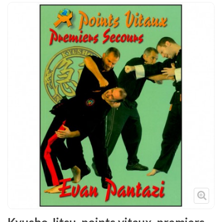
Tenues
Chaussures
Protections
Cible de frappe
Condition physique
Accessoires
Tatamis
Décoration
Voir plus