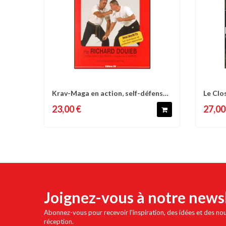
Krav-Maga en action, self-défense
Le Clo
Comparer
Liste d'envies
C
& combat...
techni
23,00 €
27,00
Joignez-vous à notre news
Abonnez-vous pour recevoir l'inspiration, des idées et des no
réception.