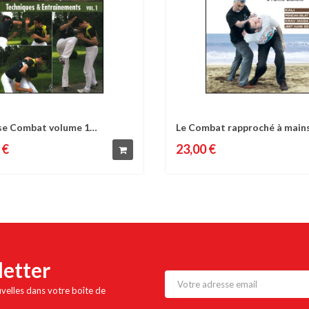
se Combat volume 1
Le Combat rapproché à main
omparer
Liste d'envies
Comparer
Liste 
ques &...
et à...
 €
23,00 €
letter
uvelles dans votre boîte de