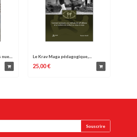
s nues
Le Krav Maga pédagogique,
d'envies
Comparer
Liste d'envies
comment...
25,00 €