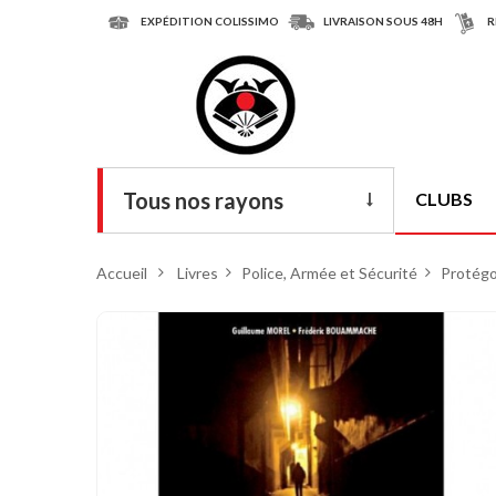
EXPÉDITION COLISSIMO
LIVRAISON SOUS 48H
R
Tous nos rayons
CLUBS
Livres
Accueil
>
Livres
>
Police, Armée et Sécurité
>
Protégo
DVD
Armes
Tenues
Chaussures
Protections