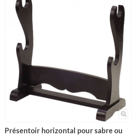
Tenues
Chaussures
Protections
Cible de frappe
Condition physique
Accessoires
Tatamis
Décoration
Voir plus
Présentoir horizontal pour sabre ou