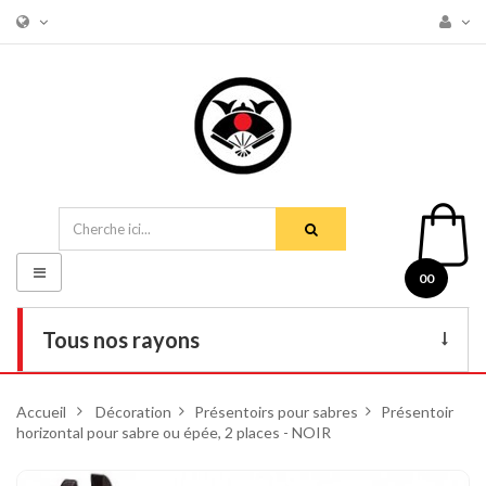
Basculer
00
la
navigation
Tous nos rayons
Livres
Accueil
>
Décoration
>
Présentoirs pour sabres
>
Présentoir
horizontal pour sabre ou épée, 2 places - NOIR
DVD
Armes