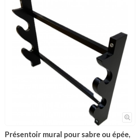
Tenues
Chaussures
Protections
Cible de frappe
Condition physique
Accessoires
Tatamis
Décoration
Voir plus
Présentoir mural pour sabre ou épée,