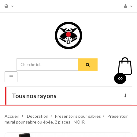
Basculer
00
la
navigation
Tous nos rayons
Livres
Accueil
>
Décoration
>
Présentoirs pour sabres
>
Présentoir
mural pour sabre ou épée, 2 places - NOIR
DVD
Armes