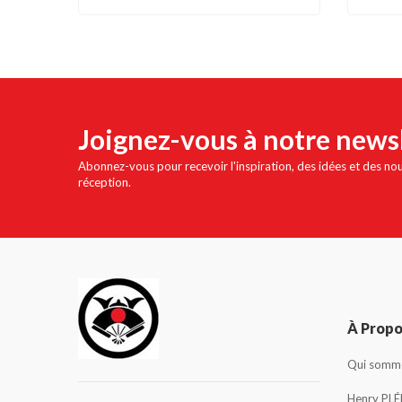
Joignez-vous à notre news
Abonnez-vous pour recevoir l'inspiration, des idées et des no
réception.
À Prop
Qui somme
Henry PLÉ