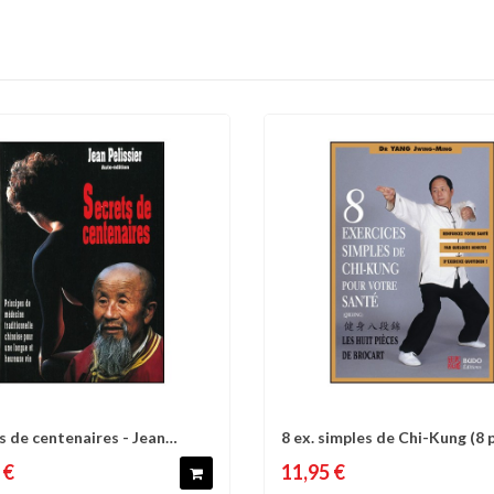
s de centenaires - Jean
8 ex. simples de Chi-Kung (8 
omparer
Liste d'envies
Comparer
Liste 
er
de...
 €
11,95 €