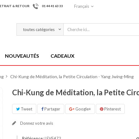
Français
ETRAIT & RETOUR
01 44 41 63 33
NOUVEAUTÉS
CADEAUX
ng
>
Chi-Kung de Méditation, la Petite Circulation - Yang Jwing-Ming
Chi-Kung de Méditation, la Petite Cir
Tweet
Partager
Google+
Pinterest
Donnez votre avis
Référence:
LEVE472
Q