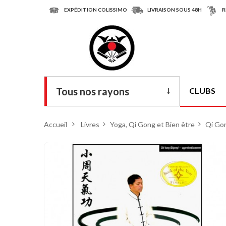
EXPÉDITION COLISSIMO
LIVRAISON SOUS 48H
R
Tous nos rayons
CLUBS
Livres
Accueil
>
Livres
>
Yoga, Qi Gong et Bien être
>
Qi Go
DVD
Armes
Tenues
Chaussures
Protections