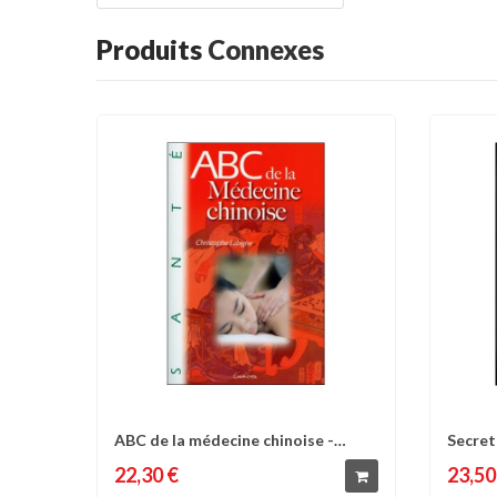
Produits
Connexes
ABC de la médecine chinoise -
Secret
Comparer
Liste d'envies
C
Christophe...
Pelissi
22,30 €
23,50