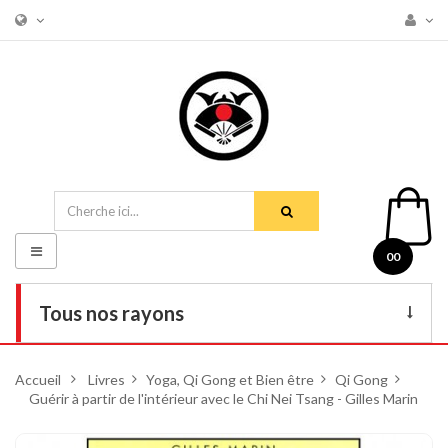
Basculer
00
la
navigation
Tous nos rayons
Livres
Accueil
>
Livres
>
Yoga, Qi Gong et Bien être
>
Qi Gong
>
Guérir à partir de l'intérieur avec le Chi Nei Tsang - Gilles Marin
DVD
Armes