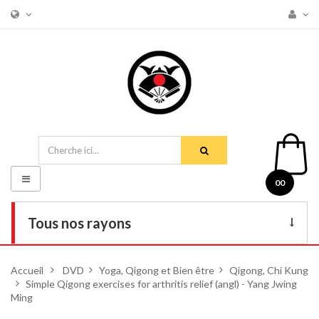
Basculer
00
la
navigation
Tous nos rayons
Livres
Accueil
>
DVD
>
Yoga, Qigong et Bien être
>
Qigong, Chi Kung
>
Simple Qigong exercises for arthritis relief (angl) - Yang Jwing
DVD
Ming
Armes