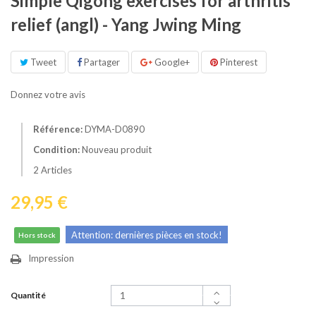
Simple Qigong exercises for arthritis
relief (angl) - Yang Jwing Ming
Tweet
Partager
Google+
Pinterest
Donnez votre avis
Référence:
DYMA-D0890
Condition:
Nouveau produit
2
Articles
29,95 €
Attention: dernières pièces en stock!
Hors stock
Impression
Quantité