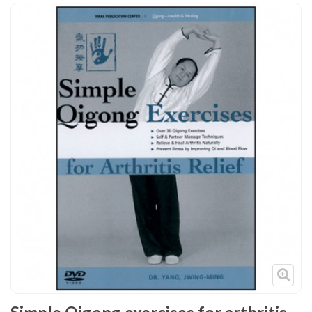
Tenues
Chaussures
Protections
Cible de frappe
Condition physique
Accessoires
Tatamis
Décoration
Voir plus