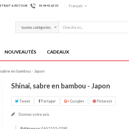
Français
ETRAIT & RETOUR
01 44 41 63 33
NOUVEAUTÉS
CADEAUX
, sabre en bambou - Japon
Shinai, sabre en bambou - Japon
Tweet
Partager
Google+
Pinterest
Donnez votre avis
Référence:
EAS2102-039E