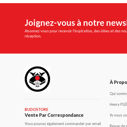
Joignez-vous à notre news
Abonnez-vous pour recevoir l'inspiration, des idées et des no
réception.
À Prop
Qui somme
Henry PLÉ
BUDOSTORE
Vente Par Correspondance
Ils nous s
Vous pouvez également commander par email
Revue de 