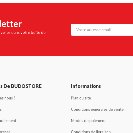
letter
uvelles dans votre boîte de
os De BUDOSTORE
Informations
s nous ?
Plan du site
E
Conditions générales de vente
outiennent
Modes de paiement
presse
Conditions de livraison