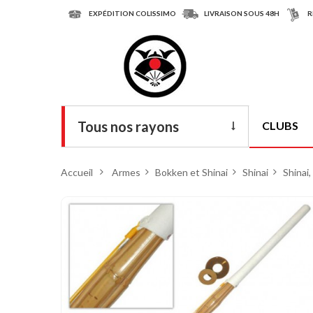
EXPÉDITION COLISSIMO
LIVRAISON SOUS 48H
R
Tous nos rayons
CLUBS
Livres
Accueil
>
Armes
>
Bokken et Shinai
>
Shinai
>
Shinai
DVD
Armes
Tenues
Chaussures
Protections