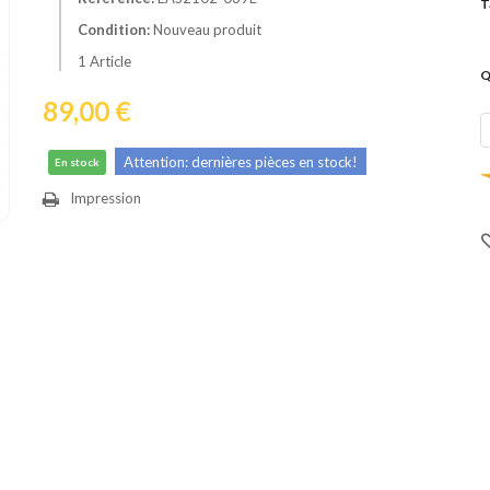
T
Condition:
Nouveau produit
1
Article
Q
89,00 €
Attention: dernières pièces en stock!
En stock
Impression