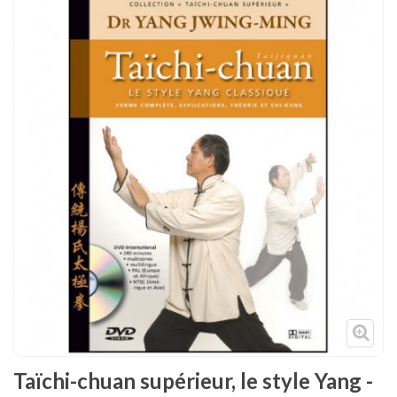
Tenues
Chaussures
Protections
Cible de frappe
Condition physique
Accessoires
Tatamis
Décoration
Voir plus
Taïchi-chuan supérieur, le style Yang -