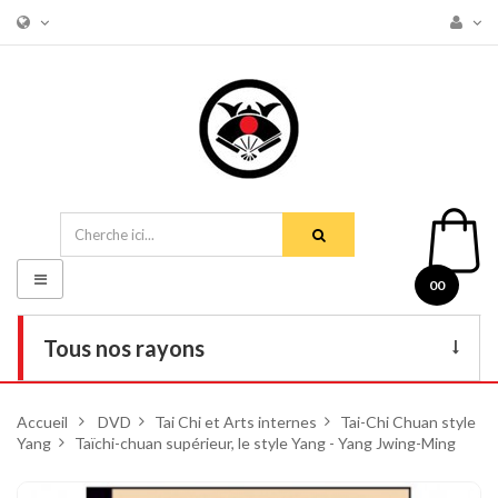
Basculer
00
la
navigation
Tous nos rayons
Livres
Accueil
>
DVD
>
Tai Chi et Arts internes
>
Tai-Chi Chuan style
Yang
>
Taïchi-chuan supérieur, le style Yang - Yang Jwing-Ming
DVD
Armes