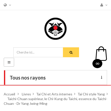
Basculer
00
la
navigation
Tous nos rayons
Livres
Accueil
>
Livres
>
Tai Chi et Arts internes
>
Tai Chi style Yang
>
Taïchi-Chuan supérieur, le Chi-Kung du Taïchi, essence du Taïchi-
DVD
Chuan - Dr Yang Jwing-Ming
Armes