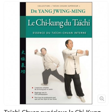
Tenues
Chaussures
Protections
Cible de frappe
Condition physique
Accessoires
Tatamis
Décoration
Voir plus