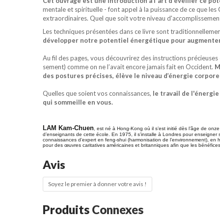
Cet ouvrage est une introduction à l'art d'éveiller ce po
mentale et spirituelle - font appel à la puissance de ce que les C
extraordinaires. Quel que soit votre niveau d'accomplissement,
Les techniques présentées dans ce livre sont tradition­nellemen
développer notre potentiel énergétique pour aug­menter 
Au fil des pages, vous découvrirez des instructions précieuses
sement) comme on ne l’avait encore jamais fait en Occident.
M
des postures précises, élève le niveau d’énergie corporel
Quelles que soient vos connaissances,
le travail de l'énerg
qui sommeille en vous.
LAM Kam-Chuen
, est né à Hong-Kong où il s’est initié dès l’âge de onze
d’ensei­gnants de cette école. En 1975, il s’installe à Londres pour ensei­gne
connais­sances d’expert en feng-shui (harmo­ni­sa­­tion de l’environ­ne­ment), en
pour des œuvres caritatives américaines et britanniques afin que les bénéfice
Avis
Soyez le premier à donner votre avis !
Produits
Connexes