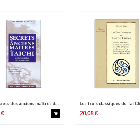
crets des anciens maîtres de
Les trois classiques du Tai Ch
omparer
Liste d'envies
Comparer
Liste 
..
Chuan -...
 €
20,08 €