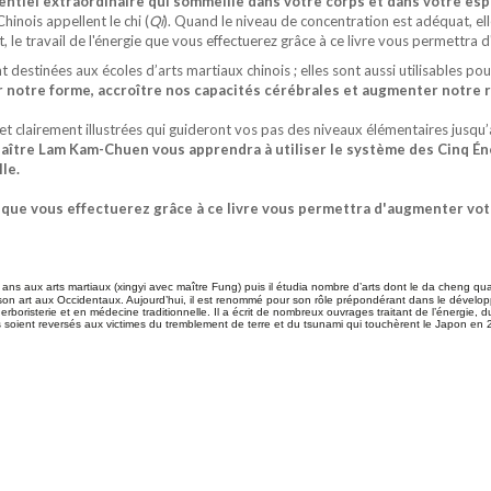
tentiel extraordinaire qui sommeille dans votre corps et dans votre espr
hinois appellent le chi (
Qi
). Quand le niveau de concentration est adéquat, el
 le travail de l'énergie que vous effectuerez grâce à ce livre vous permettra 
t destinées aux écoles d’arts martiaux chinois ; elles sont aussi utilisables po
notre forme, accroître nos capacités céré­brales et augmenter notre r
 et clairement illustrées qui guideront vos pas des niveaux élémentaires jusq
aître Lam Kam-Chuen vous apprendra à utiliser le système des Cinq Én
le.
ie que vous effectuerez grâce à ce livre vous permettra d'augmenter votr
 ans aux arts martiaux (xingyi avec maître Fung) puis il étudia nombre d’arts dont le da cheng quan
r son art aux Occi­den­taux. Aujourd’hui, il est renommé pour son rôle prépondérant dans le dévelo
 herboris­terie et en médecine traditionnelle. Il a écrit de nombreux ouvrages traitant de l’énergie
s soient reversés aux victimes du tremblement de terre et du tsunami qui touchèrent le Japon en 