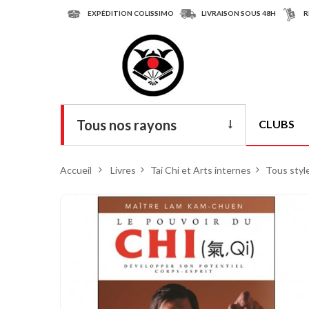
EXPÉDITION COLISSIMO
LIVRAISON SOUS 48H
R
Tous nos rayons
CLUBS
Livres
Accueil
>
Livres
>
Tai Chi et Arts internes
>
Tous style
DVD
Armes
Tenues
Chaussures
Protections