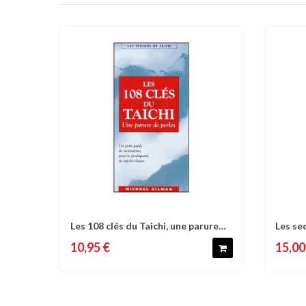
Les 108 clés du Taichi, une parure
Les se
Comparer
Liste d'envies
C
de...
Taichi,.
10,95 €
15,00