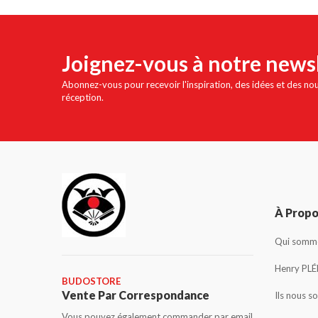
Joignez-vous à notre news
Abonnez-vous pour recevoir l'inspiration, des idées et des no
réception.
À Prop
Qui somme
Henry PLÉ
BUDOSTORE
Vente Par Correspondance
Ils nous s
Vous pouvez également commander par email