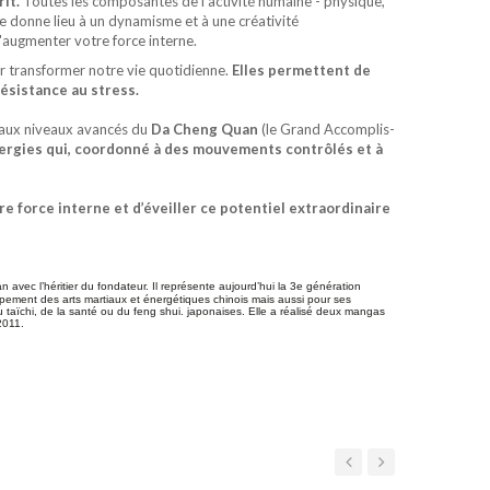
it.
Toutes les composantes de l'activité humaine - physique,
le donne lieu à un dynamisme et à une créativité
d'augmenter votre force interne.
ur trans­former notre vie quotidienne.
Elles permettent de
ésistance au stress.
u’aux niveaux avancés du
Da Cheng Quan
(le Grand Accomplis­
ergies qui, coordonné à des mouve­ments contrôlés et à
e force interne et d’éveiller ce potentiel extraordinaire
 avec l’héritier du fondateur. Il repré­sente aujourd’hui la 3e génération
ppement des arts martiaux et éner­gétiques chinois mais aussi pour ses
, du taïchi, de la santé ou du feng shui. japonaises. Elle a réalisé deux mangas
2011.