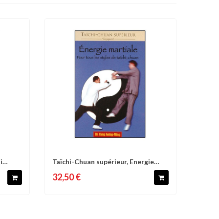
i
Taïchi-Chuan supérieur, Energie
d'envies
Comparer
Liste d'envies
martiale,...
32,50 €