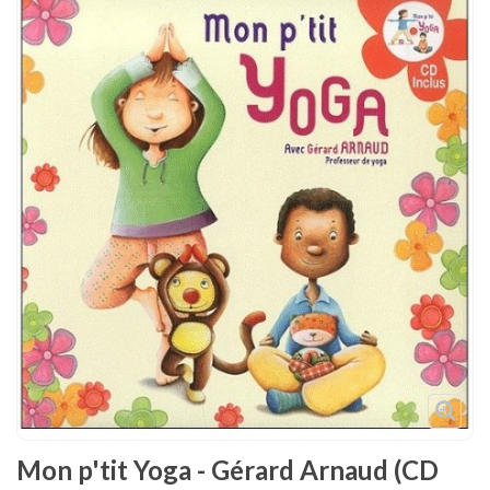
Tenues
Chaussures
Protections
Cible de frappe
Condition physique
Accessoires
Tatamis
Décoration
Voir plus
Mon p'tit Yoga - Gérard Arnaud (CD