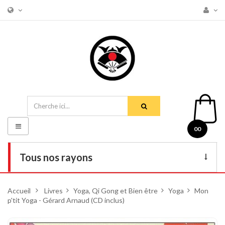
Basculer
00
la
navigation
Tous nos rayons
Livres
Accueil
>
Livres
>
Yoga, Qi Gong et Bien être
>
Yoga
>
Mon
p'tit Yoga - Gérard Arnaud (CD inclus)
DVD
Armes