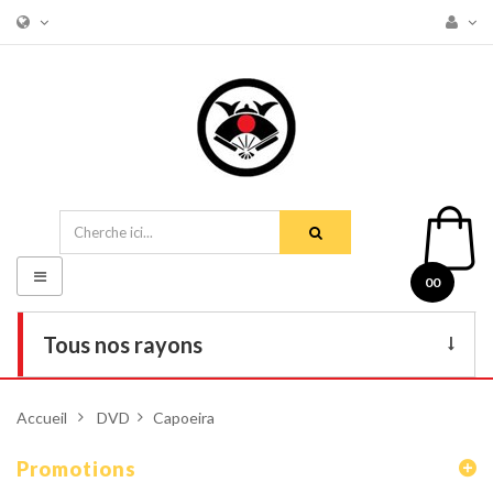
Basculer
00
la
navigation
Tous nos rayons
Livres
Accueil
>
DVD
>
Capoeira
DVD
Promotions
Armes