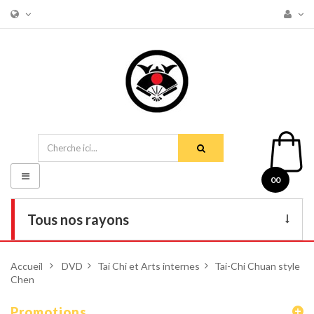
Basculer
00
la
navigation
Tous nos rayons
Livres
Accueil
>
DVD
>
Tai Chi et Arts internes
>
Tai-Chi Chuan style
Chen
DVD
Armes
Promotions