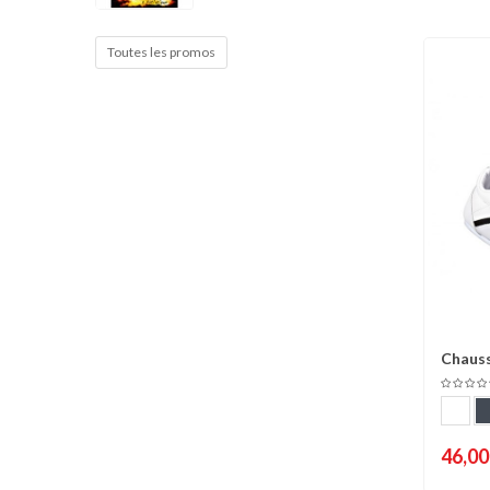
Cible de frappe
Condition physique
Toutes les promos
Accessoires
Tatamis
Décoration
Voir plus
Chaus
C
46,00