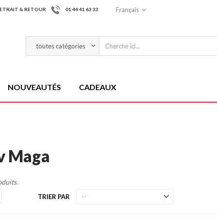
Français
ETRAIT & RETOUR
01 44 41 63 33
NOUVEAUTÉS
CADEAUX
v Maga
oduits.
TRIER PAR