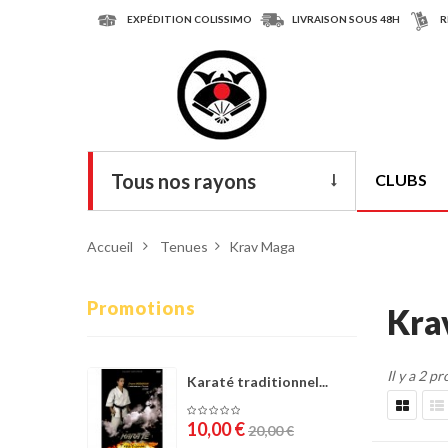
EXPÉDITION COLISSIMO
LIVRAISON SOUS 48H
R
Tous nos rayons
CLUBS
Livres
Accueil
>
Tenues
>
Krav Maga
DVD
Armes
Promotions
Kra
Tenues
Il y a 2 pr
Chaussures
Karaté traditionnel...
Protections
10,00 €
20,00 €