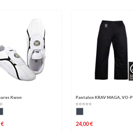
sures Kwon
Pantalon KRAV MAGA, VO-
omparer
Liste d'envies
Comparer
Liste 
 €
24,00 €