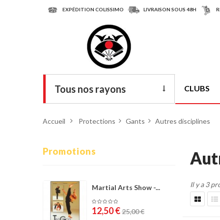
EXPÉDITION COLISSIMO
LIVRAISON SOUS 48H
R
Tous nos rayons
CLUBS
Livres
Accueil
>
Protections
>
Gants
>
Autres disciplines
DVD
Armes
Promotions
Aut
Tenues
Il y a 3 pr
Chaussures
Martial Arts Show -...
Protections
12,50 €
25,00 €