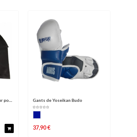
ur pour
Gants de Yoseikan Budo
d'envies
Comparer
Liste d'envies
37,90 €