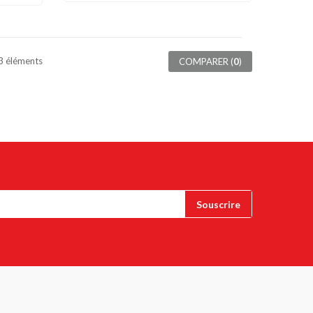
 3 éléments
COMPARER (
0
)