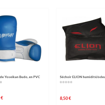
de Yoseikan Budo, en PVC
Séchoir ELION humidité/ode
omparer
Liste d'envies
Comparer
Liste 
gants -...
 €
8,50 €