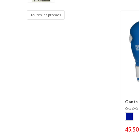
Cible de frappe
Condition physique
Toutes les promos
Accessoires
Tatamis
Décoration
Voir plus
Gants 
C
45,50