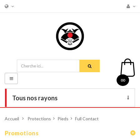
Basculer
00
la
navigation
Tous nos rayons
Livres
Accueil
>
Protections
>
Pieds
>
Full Contact
DVD
Promotions
Armes