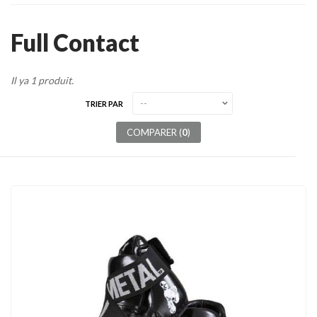
Tenues
Full Contact
Chaussures
Protections
Il ya 1 produit.
Cible de frappe
TRIER PAR
Condition physique
COMPARER (
0
)
Accessoires
Tatamis
Décoration
Voir plus