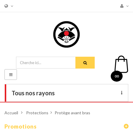
Basculer
00
la
navigation
Tous nos rayons
Livres
Accueil
>
Protections
>
Protège avant bras
DVD
Promotions
Armes