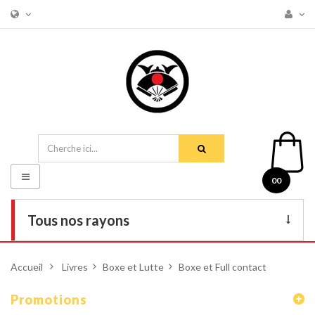
Basculer
00
la
navigation
Tous nos rayons
Livres
Accueil
>
Livres
>
Boxe et Lutte
>
Boxe et Full contact
DVD
Promotions
Armes