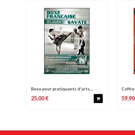
Boxe pour pratiquants d'arts
Coffre
Comparer
Liste d'envies
C
martiaux -...
dvd.113
25,00 €
59,90