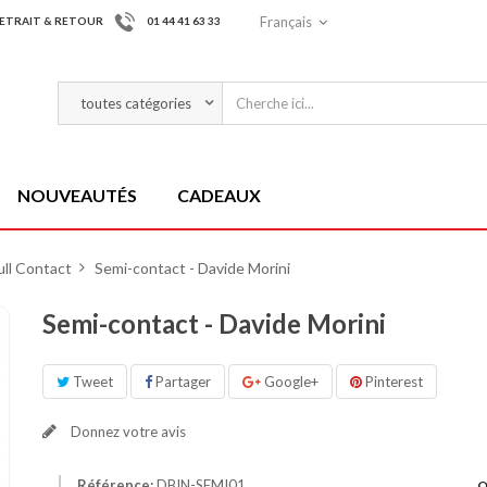
Français
ETRAIT & RETOUR
01 44 41 63 33
NOUVEAUTÉS
CADEAUX
ull Contact
>
Semi-contact - Davide Morini
Semi-contact - Davide Morini
Tweet
Partager
Google+
Pinterest
Donnez votre avis
Référence:
DBIN-SEMI01
Q