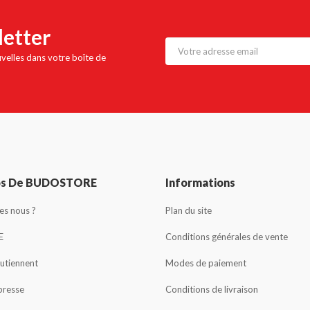
letter
uvelles dans votre boîte de
os De BUDOSTORE
Informations
s nous ?
Plan du site
E
Conditions générales de vente
outiennent
Modes de paiement
presse
Conditions de livraison