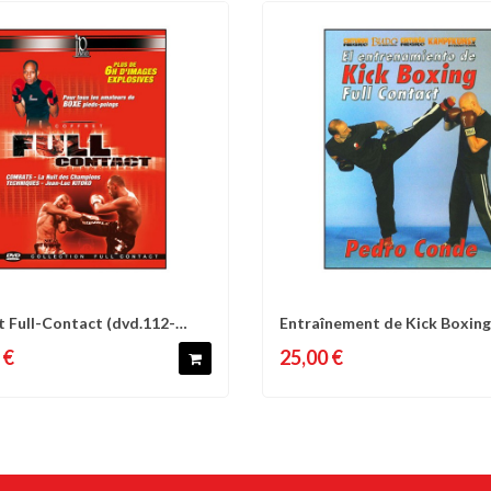
t Full-Contact (dvd.112-
Entraînement de Kick Boxing,
omparer
Liste d'envies
Comparer
Liste 
-...
Contact...
 €
25,00 €