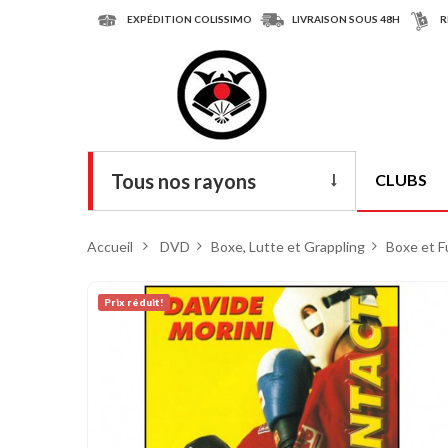
EXPÉDITION COLISSIMO
LIVRAISON SOUS 48H
R
Tous nos rayons
CLUBS
Livres
Accueil
>
DVD
>
Boxe, Lutte et Grappling
>
Boxe et F
DVD
Prix ​​réduit!
Armes
Tenues
Chaussures
Protections