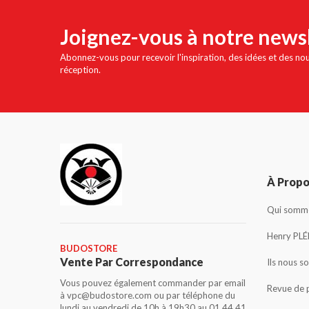
Joignez-vous à notre news
Abonnez-vous pour recevoir l'inspiration, des idées et des no
réception.
À Prop
Qui somme
Henry PLÉ
BUDOSTORE
Vente Par Correspondance
Ils nous s
Vous pouvez également commander par email
Revue de 
à vpc@budostore.com ou par téléphone du
lundi au vendredi de 10h à 19h30 au 01 44 41