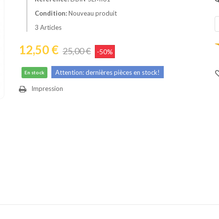
Condition:
Nouveau produit
3
Articles
12,50 €
25,00 €
-50%
Attention: dernières pièces en stock!
En stock
Impression