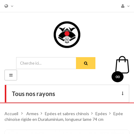
Basculer
00
la
navigation
Tous nos rayons
Livres
Accueil
>
Armes
>
Epées et sabres chinois
>
Epées
>
Epée
chinoise rigide en Duraluminium, longueur lame 74 cm
DVD
Armes