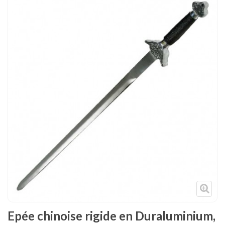
Tenues
Chaussures
Protections
Cible de frappe
Condition physique
Accessoires
Tatamis
Décoration
Voir plus
Epée chinoise rigide en Duraluminium,