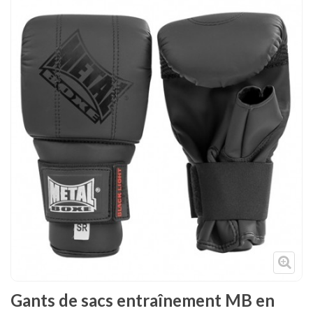
Tenues
Chaussures
Protections
Cible de frappe
Condition physique
Accessoires
Tatamis
Décoration
Voir plus
Gants de sacs entraînement MB en