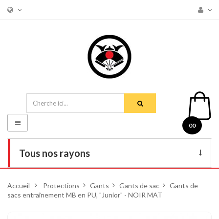
Basculer
00
la
navigation
Tous nos rayons
Livres
Accueil
>
Protections
>
Gants
>
Gants de sac
>
Gants de
sacs entraînement MB en PU, "Junior" - NOIR MAT
DVD
Armes