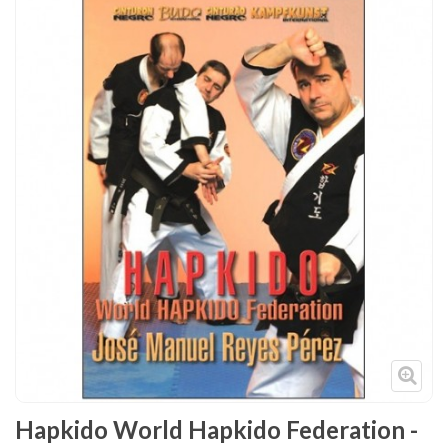
Tenues
Chaussures
Protections
Cible de frappe
Condition physique
Accessoires
Tatamis
Décoration
Voir plus
Hapkido World Hapkido Federation -