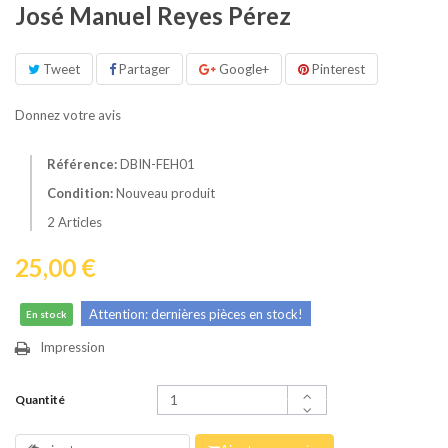
José Manuel Reyes Pérez
Tweet
Partager
Google+
Pinterest
Donnez votre avis
Référence:
DBIN-FEH01
Condition:
Nouveau produit
2
Articles
25,00 €
Attention: dernières pièces en stock!
En stock
Impression
Quantité