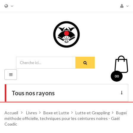
Basculer
00
la
navigation
Tous nos rayons
Livres
Accueil
>
Livres
>
Boxe et Lutte
>
Lutte et Grappling
>
Bugeï
méthode officielle, techniques pour les ceintures noires - Gaël
DVD
Coadic
Armes