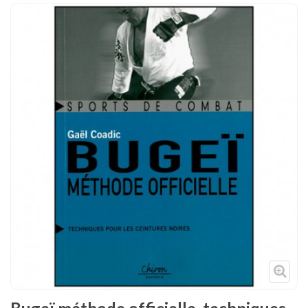
Tenues
Chaussures
Protections
Cible de frappe
Condition physique
Accessoires
Tatamis
Décoration
Voir plus