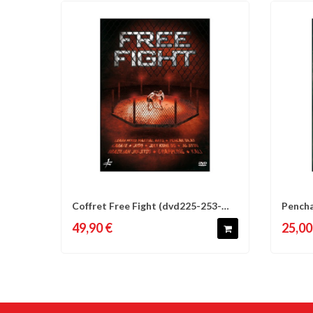
Coffret Free Fight (dvd225-253-
Pencha
Comparer
Liste d'envies
C
263)
Cecep..
49,90 €
25,00