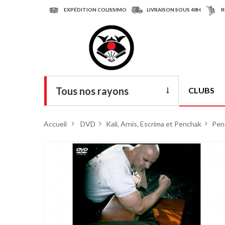
EXPÉDITION COLISSIMO
LIVRAISON SOUS 48H
R
Tous nos rayons
CLUBS
Livres
Accueil
>
DVD
>
Kali, Arnis, Escrima et Penchak
>
Penc
DVD
Armes
Tenues
Chaussures
Protections