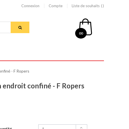
Connexion
Compte
Liste de souhaits
00
confiné - F Ropers
n endroit confiné - F Ropers
uantité