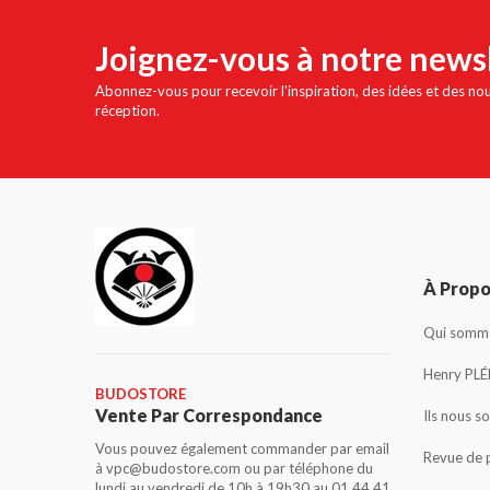
Joignez-vous à notre news
Abonnez-vous pour recevoir l'inspiration, des idées et des no
réception.
À Prop
Qui somme
Henry PLÉ
BUDOSTORE
Vente Par Correspondance
Ils nous s
Vous pouvez également commander par email
Revue de 
à vpc@budostore.com ou par téléphone du
lundi au vendredi de 10h à 19h30 au 01 44 41