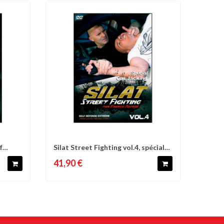
f
Silat Street Fighting vol.4, spécial
d'envies
Comparer
Liste d'envies
car...
41,90 €