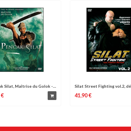
k Silat, Maîtrise du Golok -
Silat Street Fighting vol.2, dé
omparer
Liste d'envies
Comparer
Liste 
.
avec...
 €
41,90 €