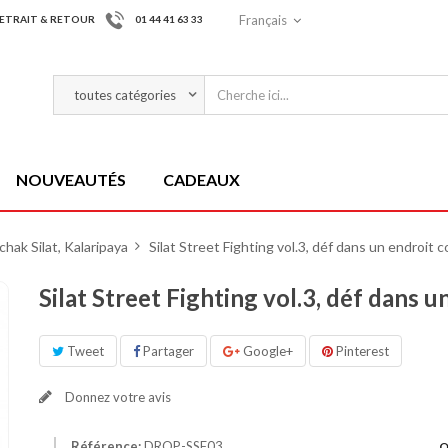
Français
ETRAIT & RETOUR
01 44 41 63 33
NOUVEAUTÉS
CADEAUX
hak Silat, Kalaripaya
>
Silat Street Fighting vol.3, déf dans un endroit 
Silat Street Fighting vol.3, déf dans u
Tweet
Partager
Google+
Pinterest
Donnez votre avis
Référence:
DROP-SSF03
Q