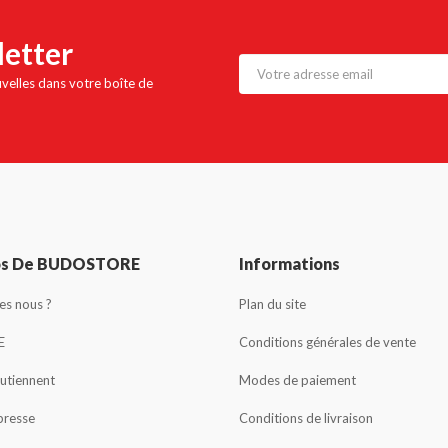
letter
uvelles dans votre boîte de
os De BUDOSTORE
Informations
s nous ?
Plan du site
E
Conditions générales de vente
outiennent
Modes de paiement
presse
Conditions de livraison