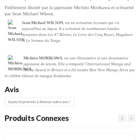
Fidèlement illustré par la japonaise Michiru Morikawa et scénarisé
par Sean Michael Wilson.
Sean Michael WILSON
, est un scénariste écossais qui vit
aujourd'hui au Japon. Il a scénarisé de nombreuses bandes
dessinées dont
Les 47 Rônins, Le Livre des Cinq Roues, Hagakure
et Le Sermon du Tengu
.
Michiru MORIKAWA
, est une illustratrice et une dessinatrice
japonaise de renom. Elle a remporté l’
International Manga and
Anime Award in Britain
et a été nomée
Best New Manga Artist
par
le célèbre éditeur de mangas
Kodansha
.
Avis
Soyez le premier à donner votre avis !
Produits
Connexes