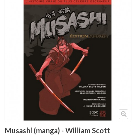
Tenues
Chaussures
Protections
Cible de frappe
Condition physique
Accessoires
Tatamis
Décoration
Voir plus
Musashi (manga) - William Scott