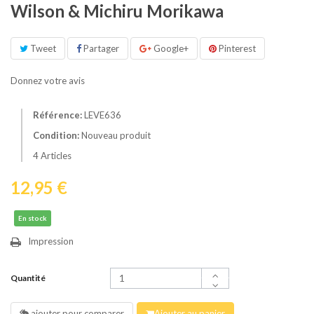
Wilson & Michiru Morikawa
Tweet
Partager
Google+
Pinterest
Donnez votre avis
Référence:
LEVE636
Condition:
Nouveau produit
4
Articles
12,95 €
En stock
Impression
Quantité
ajouter pour comparer
Ajouter au panier