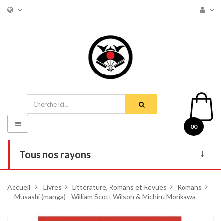
Basculer
00
la
navigation
Tous nos rayons
Livres
Accueil
>
Livres
>
Littérature, Romans et Revues
>
Romans
>
Musashi (manga) - William Scott Wilson & Michiru Morikawa
DVD
Armes