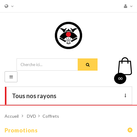
Basculer
00
la
navigation
Tous nos rayons
Livres
Accueil
>
DVD
>
Coffrets
DVD
Promotions
Armes