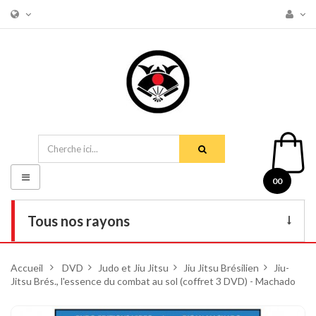
Basculer
00
la
navigation
Tous nos rayons
Livres
Accueil
>
DVD
>
Judo et Jiu Jitsu
>
Jiu Jitsu Brésilien
>
Jiu-
Jitsu Brés., l'essence du combat au sol (coffret 3 DVD) - Machado
DVD
Armes