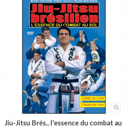
Tenues
Chaussures
Protections
Cible de frappe
Condition physique
Accessoires
Tatamis
Décoration
Voir plus
Jiu-Jitsu Brés., l'essence du combat au