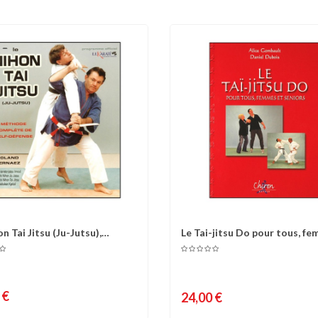
n Tai Jitsu (Ju-Jutsu),
Le Tai-jitsu Do pour tous, f
omparer
Liste d'envies
Comparer
Liste 
e...
et...
 €
24,00 €