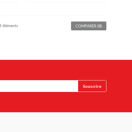
 3 éléments
COMPARER (
0
)