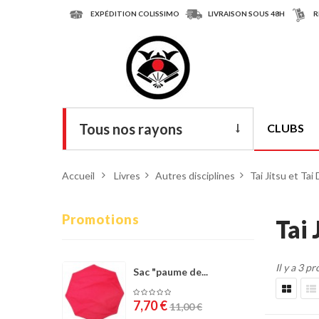
EXPÉDITION COLISSIMO
LIVRAISON SOUS 48H
R
Tous nos rayons
CLUBS
Livres
Accueil
>
Livres
>
Autres disciplines
>
Tai Jitsu et Tai
DVD
Armes
Promotions
Tai 
Tenues
Il y a 3 pr
Chaussures
Sac "paume de...
Protections
7,70 €
11,00 €