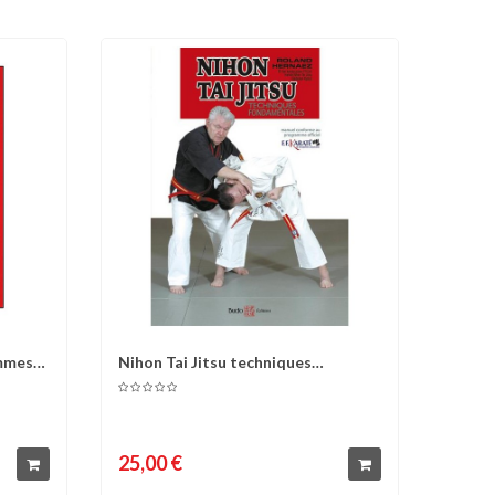
emmes
Nihon Tai Jitsu techniques
d'envies
Comparer
Liste d'envies
fondamentales -...
25,00 €