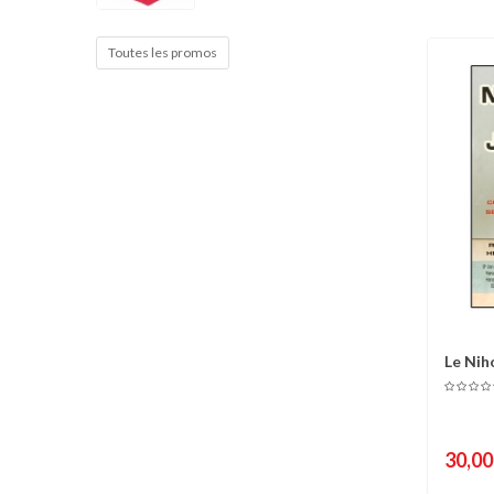
Cible de frappe
Condition physique
Toutes les promos
Accessoires
Tatamis
Décoration
Voir plus
Le Niho
C
méthod
30,00