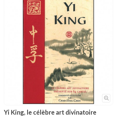
Tenues
Chaussures
Protections
Cible de frappe
Condition physique
Accessoires
Tatamis
Décoration
Voir plus
Yi King, le célèbre art divinatoire