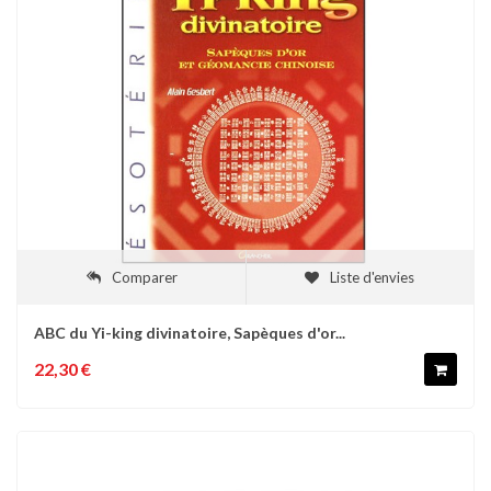
Comparer
Liste d'envies
ABC du Yi-king divinatoire, Sapèques d'or...
22,30 €