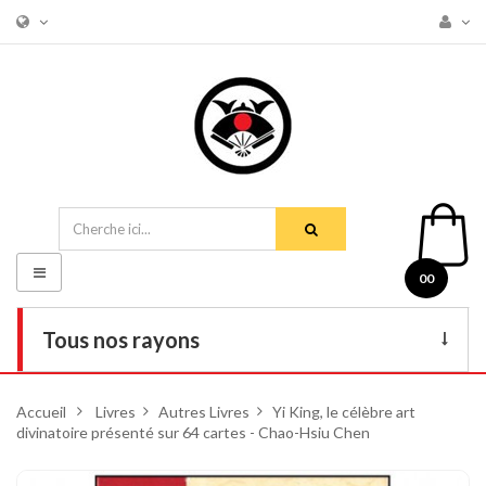
Basculer
00
la
navigation
Tous nos rayons
Livres
Accueil
>
Livres
>
Autres Livres
>
Yi King, le célèbre art
divinatoire présenté sur 64 cartes - Chao-Hsiu Chen
DVD
Armes