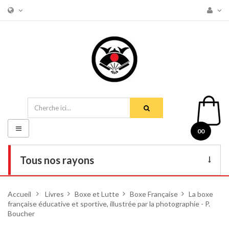
Basculer
00
la
navigation
Tous nos rayons
Livres
Accueil
>
Livres
>
Boxe et Lutte
>
Boxe Française
>
La boxe
française éducative et sportive, illustrée par la photographie - P.
DVD
Boucher
Armes