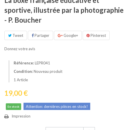
La boxe française éducative et
sportive, illustrée par la photographie
- P. Boucher
Tweet
Partager
Google+
Pinterest
Donnez votre avis
Référence:
LEPR041
Condition:
Nouveau produit
1
Article
19,00 €
Attention: dernières pièces en stock!
En stock
Impression