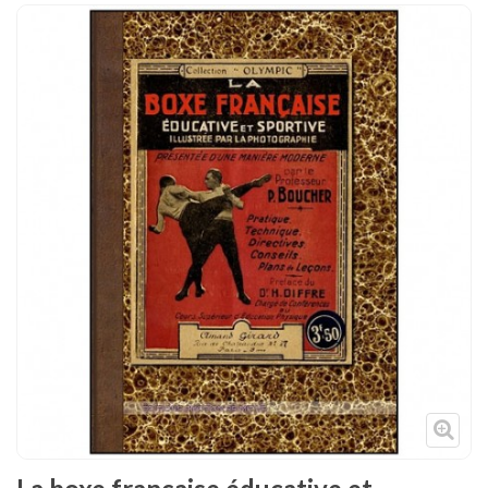
Tenues
Chaussures
Protections
Cible de frappe
Condition physique
Accessoires
Tatamis
Décoration
Voir plus