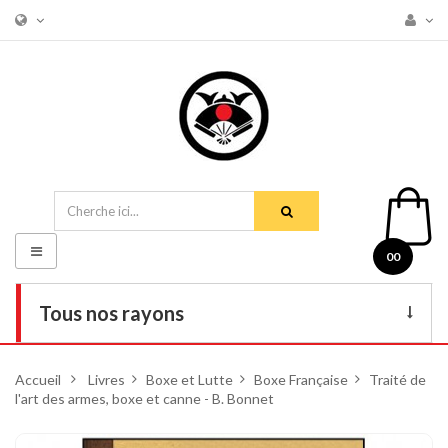
Basculer
00
la
navigation
Tous nos rayons
Livres
Accueil
>
Livres
>
Boxe et Lutte
>
Boxe Française
>
Traité de
l'art des armes, boxe et canne - B. Bonnet
DVD
Armes