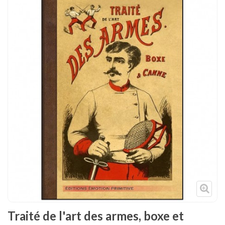
Tenues
Chaussures
Protections
Cible de frappe
Condition physique
Accessoires
Tatamis
Décoration
Voir plus
Traité de l'art des armes, boxe et