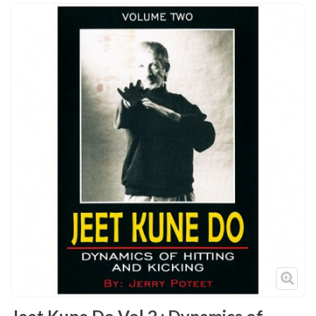
Tenues
Chaussures
Protections
Cible de frappe
Condition physique
Accessoires
Tatamis
Décoration
Voir plus