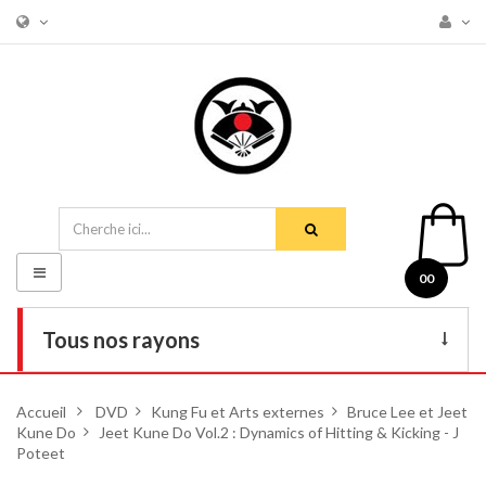
Basculer
00
la
navigation
Tous nos rayons
Livres
Accueil
>
DVD
>
Kung Fu et Arts externes
>
Bruce Lee et Jeet
Kune Do
DVD
>
Jeet Kune Do Vol.2 : Dynamics of Hitting & Kicking - J
Poteet
Armes