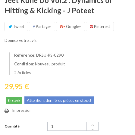
Jeet Kune Do Vol.2 : Dynamics of
Hitting & Kicking - J Poteet
Tweet
Partager
Google+
Pinterest
Donnez votre avis
Référence:
DRSU-RS-0290
Condition:
Nouveau produit
2
Articles
29,95 €
Attention: dernières pièces en stock!
En stock
Impression
Quantité