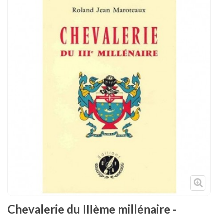
Tenues
Chaussures
Protections
Cible de frappe
Condition physique
Accessoires
Tatamis
Décoration
Voir plus
Chevalerie du IIIème millénaire -