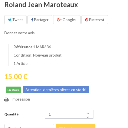
Roland Jean Maroteaux
Tweet
Partager
Google+
Pinterest
Donnez votre avis
Référence:
LMAR636
Condition:
Nouveau produit
1
Article
15,00 €
Attention: dernières pièces en stock!
En stock
Impression
Quantité