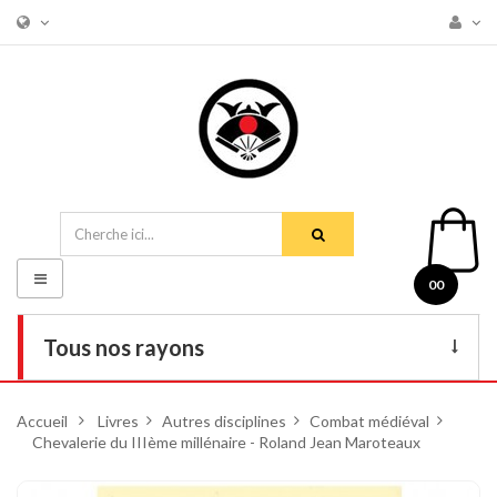
Basculer
00
la
navigation
Tous nos rayons
Livres
Accueil
>
Livres
>
Autres disciplines
>
Combat médiéval
>
Chevalerie du IIIème millénaire - Roland Jean Maroteaux
DVD
Armes