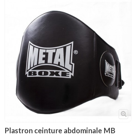
Tenues
Chaussures
Protections
Cible de frappe
Condition physique
Accessoires
Tatamis
Décoration
Voir plus
Plastron ceinture abdominale MB