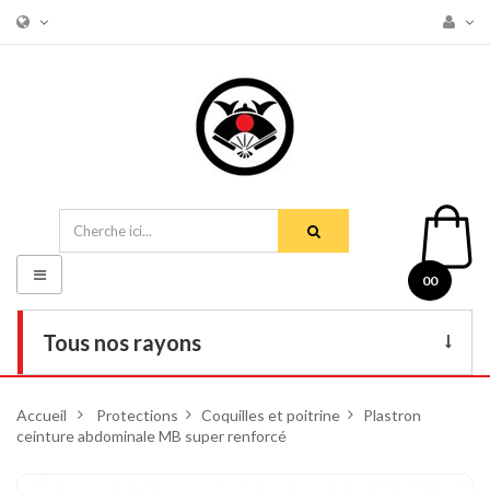
Basculer
00
la
navigation
Tous nos rayons
Livres
Accueil
>
Protections
>
Coquilles et poitrine
>
Plastron
ceinture abdominale MB super renforcé
DVD
Armes