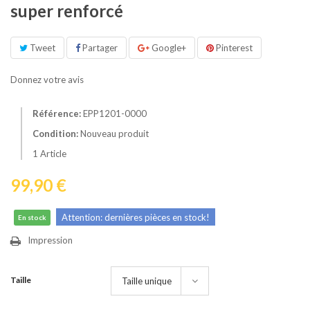
super renforcé
Tweet
Partager
Google+
Pinterest
Donnez votre avis
Référence:
EPP1201-0000
Condition:
Nouveau produit
1
Article
99,90 €
Attention: dernières pièces en stock!
En stock
Impression
Taille