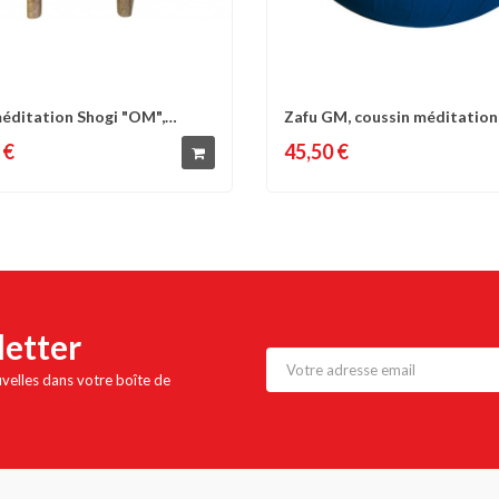
éditation Shogi "OM",
Zafu GM, coussin méditation
omparer
Liste d'envies
Comparer
Liste 
 L.40...
&...
 €
45,50 €
letter
uvelles dans votre boîte de