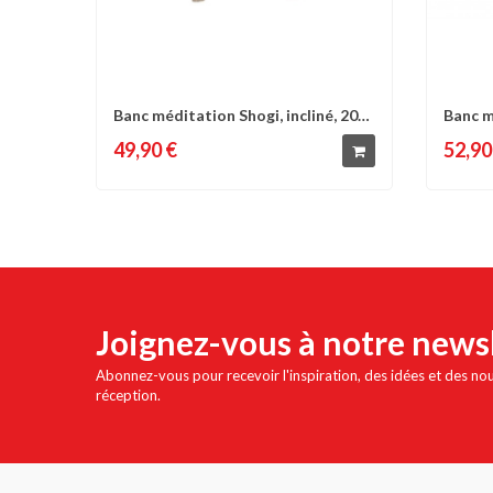
Banc méditation Shogi, incliné, 20x
Banc m
Comparer
Liste d'envies
C
40 x...
incliné,
49,90 €
52,90
Joignez-vous à notre news
Abonnez-vous pour recevoir l'inspiration, des idées et des no
réception.