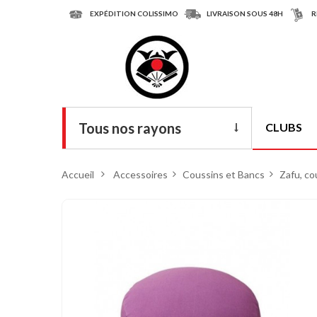
EXPÉDITION COLISSIMO
LIVRAISON SOUS 48H
R
Tous nos rayons
CLUBS
Livres
Accueil
>
Accessoires
>
Coussins et Bancs
>
Zafu, co
DVD
Armes
Tenues
Chaussures
Protections