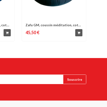
, coton
Zafu GM, coussin méditation, coton
d'envies
Comparer
Liste d'envies
&...
45,50 €