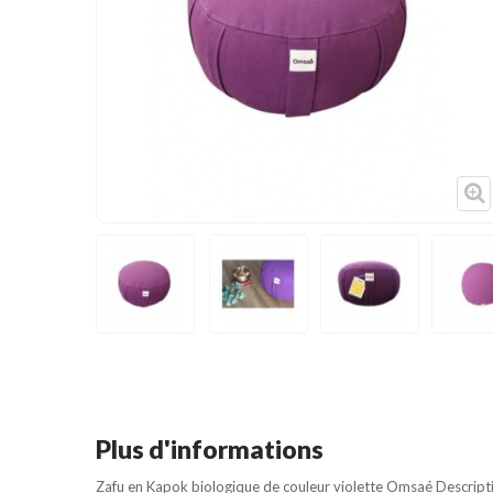
Cible de frappe
Condition physique
Accessoires
Tatamis
Décoration
Voir plus
Plus d'informations
Zafu en Kapok biologique de couleur violette Omsaé Descript