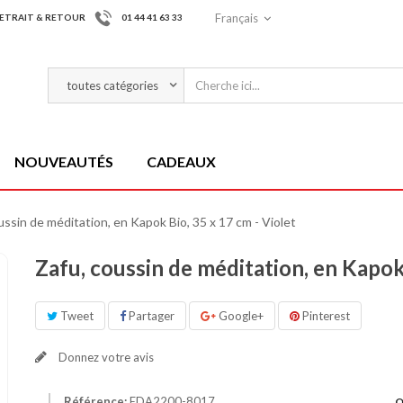
Français
ETRAIT & RETOUR
01 44 41 63 33
NOUVEAUTÉS
CADEAUX
ussin de méditation, en Kapok Bio, 35 x 17 cm - Violet
Zafu, coussin de méditation, en Kapok 
Tweet
Partager
Google+
Pinterest
Donnez votre avis
Référence:
EDA2200-8017
Q