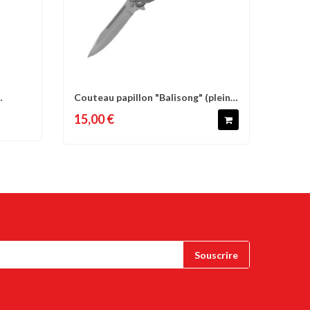
Couteau papillon "Balisong" (plein,
d'envies
Comparer
Liste d'envies
11 cm...
15,00 €