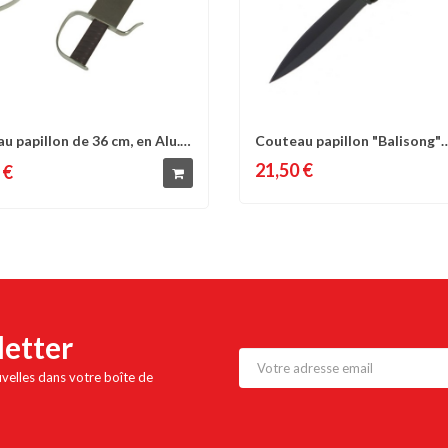
u papillon de 36 cm, en Alu.,
Couteau papillon "Balisong"
omparer
Liste d'envies
Comparer
Liste 
MTECH (13 cm...
21,50 €
 €
letter
uvelles dans votre boîte de