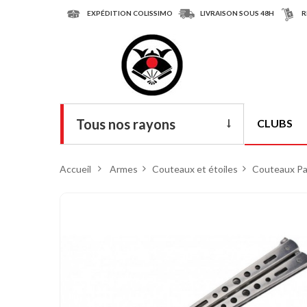
EXPÉDITION COLISSIMO
LIVRAISON SOUS 48H
R
Tous nos rayons
CLUBS
Livres
Accueil
>
Armes
>
Couteaux et étoiles
>
Couteaux Pap
DVD
Armes
Tenues
Chaussures
Protections