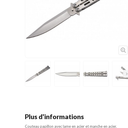
Cible de frappe
Condition physique
Accessoires
Tatamis
Décoration
Voir plus
Su
Plus d'informations
Couteau papillon avec lame en acier et manche en acier.