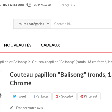
Français
ETRAIT & RETOUR
01 44 41 63 33
NOUVEAUTÉS
CADEAUX
illon et Balisong
>
Couteau papillon "Balisong" (ronds, 13 cm fermé, l
Couteau papillon "Balisong" (ronds, 1
Chromé
Tweet
Partager
Google+
Pinterest
Donnez votre avis