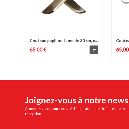
Couteau papillon, lame de 30 cm, en
Coutea
Comparer
Liste d'envies
C
Alu.,...
sans...
65,00 €
65,00
Joignez-vous à notre news
Abonnez-vous pour recevoir l'inspiration, des idées et des no
réception.