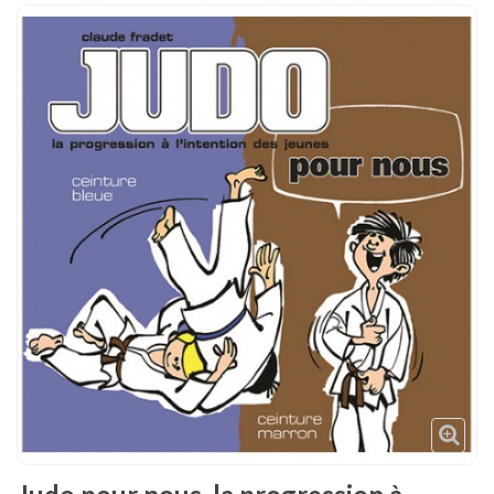
Tenues
Chaussures
Protections
Cible de frappe
Condition physique
Accessoires
Tatamis
Décoration
Voir plus