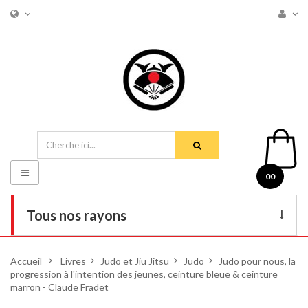
Basculer
00
la
navigation
Tous nos rayons
Livres
Accueil
>
Livres
>
Judo et Jiu Jitsu
>
Judo
>
Judo pour nous, la
progression à l'intention des jeunes, ceinture bleue & ceinture
DVD
marron - Claude Fradet
Armes