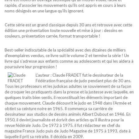
rapide, d'associer les mouvements qu'ils ont appris en cours à leurs
noms désignés en une langue qu'ils ignorent.
Cette série est un grand classique depuis 30 ans et retrouve avec cette
édition une présentation toute nouvelle et mise à jour : dessins en
couleurs, présentation carrée, format transportable !
Best-seller indiscutable de la spécialité avec des dizaines de milliers
d'exemplaires vendus, ce livre suit le volume 2 et termine la série ! Un
livre qui s’adresse aux enfants comme au adolescents et qui les aidera à
poursuivre leur progression !
L'auteur : Claude FRADET fut le dessinateur de la
Fédération française de judo pendant plus de 30 ans.
Tous les professeurs et les judokas adultes se souviennent de sa façon
de croquer les pratiquants dans la presse et la justesse avec laquelle, en
quelques traits bien sentis, il reconstituait les éléments important de
chaque mouvement. Claude découvrit le judo en 1948 dans l’Armée et
obtint sa ceinture noire en 1965. Il commença sa carrière de
dessinateur aux studios de dessins animés Albert Dubout en 1946. En
1950, il devint journaliste et écrivit des articles qu’il illustra pour la
revue fédérale Judo. De 1972 à 1975, il fut rédacteur en chef du
magazine France Judo puis de Judo Magazine de 1975 à 1993, date à
laquelle il prit sa retraite. Il décéda en 2009.