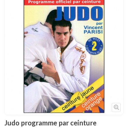
Tenues
Chaussures
Protections
Cible de frappe
Condition physique
Accessoires
Tatamis
Décoration
Voir plus
Judo programme par ceinture