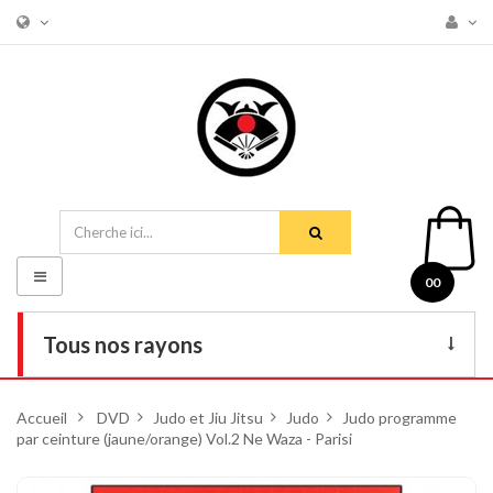
Basculer
00
la
navigation
Tous nos rayons
Livres
Accueil
>
DVD
>
Judo et Jiu Jitsu
>
Judo
>
Judo programme
par ceinture (jaune/orange) Vol.2 Ne Waza - Parisi
DVD
Armes